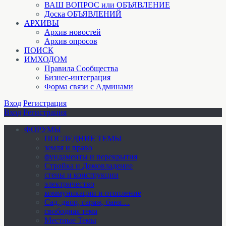
ВАШ ВОПРОС или ОБЪЯВЛЕНИЕ
Доска ОБЪЯВЛЕНИЙ
АРХИВЫ
Архив новостей
Архив опросов
ПОИСК
ИМХОДОМ
Правила Сообщества
Бизнес-интеграция
Форма связи с Админами
Вход
Регистрация
Вход
Регистрация
ФОРУМЫ
ПОСЛЕДНИЕ ТЕМЫ
земля и право
фундаменты и перекрытия
Стройка и Домовладение
стены и конструкции
электричество
коммуникации и отопление
Cад, двор, гараж, баня…
свободная тема
Местные Темы