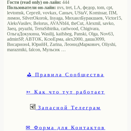
Гости (read only) он-лайн:
444
Пользователи он-лайн:
nvs, tret, LA, федор, tom, cpt,
levtomsk, Сергей, vovkax, Саныч, UStaV, Komissar, ПМ,
лимон, SilverOkorok, lisyaga, МихаилБуракшаев, Victor15,
AleksVasilev, Belorus, AVANbI4, theCut, Alexmil, savko,
Заец, pryazhi, TerraSibirika, carlwood, Chigivara,
ОльгаДокукина, Wasilij, kaifsheg, Panski, Olga, Nov63,
adminSP, ABTOK, КсюЕрма, alex2000, даша3099,
Висариoн4, ЮрийН, Zarina, ЛеонидМаркович, Oliyshi,
marazmiki, falcon, Мульсик …
⛳ Правила Сообщества
➳ Как что тут работает
Запасной Телеграм
✉ Форма для Контактов