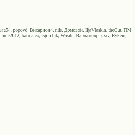
га54, popovd, Висариoн4, nils, Домовой, IljaVlaskin, theCut, ПМ,
ine2012, barmaleo, egorchik, Wasilij, Варламоврф, srv, Rykein,