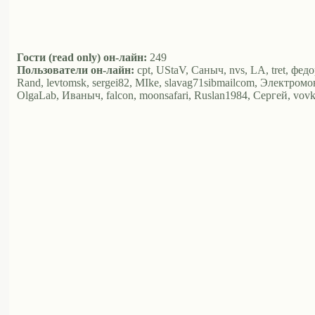
Гости (read only) он-лайн:
249
Пользователи он-лайн:
cpt, UStaV, Саныч, nvs, LA, tret, фед
Rand, levtomsk, sergei82, MIke, slavag71sibmailcom, Электромон
OlgaLab, Иваныч, falcon, moonsafari, Ruslan1984, Сергей, vo