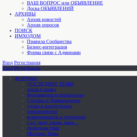
ВАШ ВОПРОС или ОБЪЯВЛЕНИЕ
Доска ОБЪЯВЛЕНИЙ
АРХИВЫ
Архив новостей
Архив опросов
ПОИСК
ИМХОДОМ
Правила Сообщества
Бизнес-интеграция
Форма связи с Админами
Вход
Регистрация
Вход
Регистрация
ФОРУМЫ
ПОСЛЕДНИЕ ТЕМЫ
земля и право
фундаменты и перекрытия
Стройка и Домовладение
стены и конструкции
электричество
коммуникации и отопление
Cад, двор, гараж, баня…
свободная тема
Местные Темы