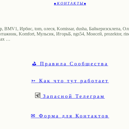
● К О Н Т А К Т Ы ●
ор, BMV1, Ирбис, tom, олеся, Komissar, dusha, Байкеризсклепа, Оль
тажник, Komfort, Мульсик, ИгорьБ, ngs54, Моисей, prozektor, rinch
vkax …
⛳ Правила Сообщества
➳ Как что тут работает
Запасной Телеграм
✉ Форма для Контактов