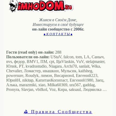
Живем в Своём Доме,
Инвестируем в своё будущее
он-лайн сообщество с 2006г.
● К О Н Т А К Т Ы ●
Гости (read only) он-лайн:
288
Пользователи он-лайн:
UStaV, falcon, tom, LA, Саныч,
nvs, федор, BMV1, ПМ, cpt, IljaVlaskin, VuV, stelajmaster,
Юлиk, PT, kvadrastudio, Niagara, Archi70, sanlait, Wika,
Chevalier, Ломастер, ивашкин, Мульсик, kaifsheg,
powersure, Roudyk, лимон, Висариoн4, Евгений223,
ЮрийН, nikitap, КапитанКопипаст, Евгений1980, Заец,
Алька, marazmiki, xiao, Milka60369, ura567, gaddag,
Pronyra, Slavjan, vbifkol, Voz, Кира, saksaul, Людмилка …
⛳ Правила Сообщества