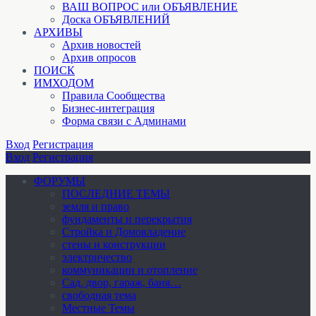
ВАШ ВОПРОС или ОБЪЯВЛЕНИЕ
Доска ОБЪЯВЛЕНИЙ
АРХИВЫ
Архив новостей
Архив опросов
ПОИСК
ИМХОДОМ
Правила Сообщества
Бизнес-интеграция
Форма связи с Админами
Вход
Регистрация
Вход
Регистрация
ФОРУМЫ
ПОСЛЕДНИЕ ТЕМЫ
земля и право
фундаменты и перекрытия
Стройка и Домовладение
стены и конструкции
электричество
коммуникации и отопление
Cад, двор, гараж, баня…
свободная тема
Местные Темы