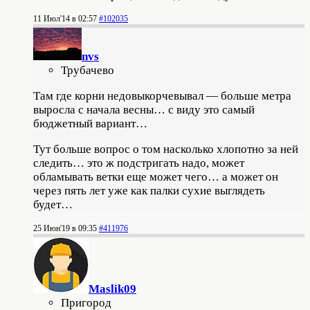
11 Июл'14 в 02:57
#102035
nvs
Трубачево
Там где корни недовыкорчевывал — больше метра
выросла с начала весны… с виду это самый
бюджетный вариант…
Тут больше вопрос о том насколько хлопотно за ней
следить… это ж подстригать надо, может
обламывать ветки еще может чего… а может он
через пять лет уже как палки сухие выглядеть
будет…
25 Июн'19 в 09:35
#411976
Maslik09
Пригород