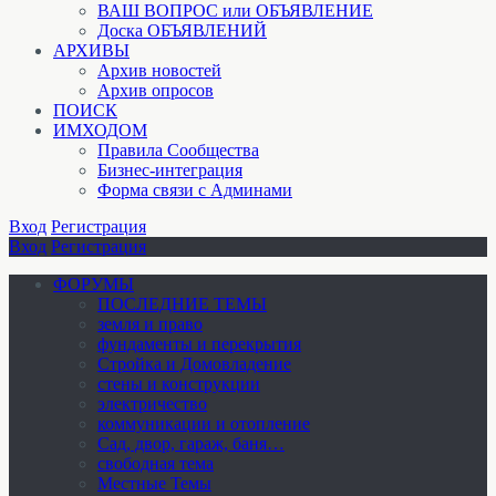
ВАШ ВОПРОС или ОБЪЯВЛЕНИЕ
Доска ОБЪЯВЛЕНИЙ
АРХИВЫ
Архив новостей
Архив опросов
ПОИСК
ИМХОДОМ
Правила Сообщества
Бизнес-интеграция
Форма связи с Админами
Вход
Регистрация
Вход
Регистрация
ФОРУМЫ
ПОСЛЕДНИЕ ТЕМЫ
земля и право
фундаменты и перекрытия
Стройка и Домовладение
стены и конструкции
электричество
коммуникации и отопление
Cад, двор, гараж, баня…
свободная тема
Местные Темы