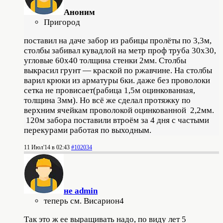
Аноним
Пригород
поставил на даче забор из рабицы пролёты по 3,3м,
столбы забивал кувадлой на метр проф труба 30х30,
угловые 60х40 толщина стенки 2мм. Столбы
выкрасил грунт — краской по ржавчине. На столбы
варил крюки из арматуры 6ки. даже без проволоки
сетка не провисает(рабица 1,5м оцинкованная,
толщина 3мм). Но всё же сделал протяжку по
верхним ячейкам проволокой оцинкованной 2,2мм.
120м забора поставили втроём за 4 дня с частыми
перекурами работая по выходным.
11 Июл'14 в 02:43
#102034
не admin
теперь см. Висариoн4
Так это ж ее выращивать надо, по виду лет 5