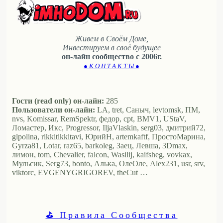
Живем в Своём Доме,
Инвестируем в своё будущее
он-лайн сообщество с 2006г.
● К О Н Т А К Т Ы ●
Гости (read only) он-лайн:
285
Пользователи он-лайн:
LA, tret, Саныч, levtomsk, ПМ,
nvs, Komissar, RemSpektr, федор, cpt, BMV1, UStaV,
Ломастер, Икс, Progressor, IljaVlaskin, serg03, дмитрий72,
glpolina, rikkitikkitavi, ЮрийН, artemkaftf, ПростоМарина,
Gyrza81, Lotar, raz65, barkoleg, Заец, Левша, 3Dmax,
лимон, tom, Chevalier, falcon, Wasilij, kaifsheg, vovkax,
Мульсик, Serg73, bonto, Алька, ОлеОле, Alex231, usr, srv,
viktorc, EVGENYGRIGOREV, theCut …
⛳ Правила Сообщества