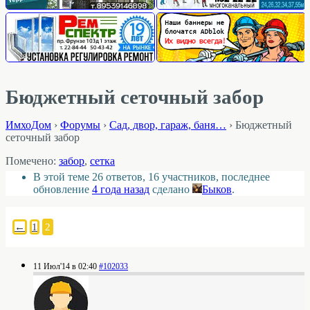
Бюджетный сеточный забор
ИмхоДом
›
Форумы
›
Cад, двор, гараж, баня…
›
Бюджетный
сеточный забор
Помечено:
забор
,
сетка
В этой теме 26 ответов, 16 участников, последнее
обновление
4 года назад
сделано
Быков
.
←
1
2
11 Июл'14 в 02:40
#102033