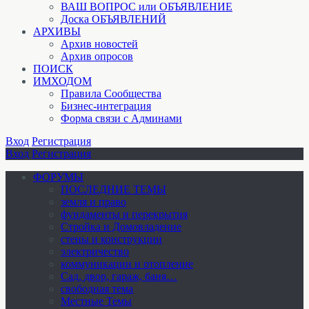
ВАШ ВОПРОС или ОБЪЯВЛЕНИЕ
Доска ОБЪЯВЛЕНИЙ
АРХИВЫ
Архив новостей
Архив опросов
ПОИСК
ИМХОДОМ
Правила Сообщества
Бизнес-интеграция
Форма связи с Админами
Вход
Регистрация
Вход
Регистрация
ФОРУМЫ
ПОСЛЕДНИЕ ТЕМЫ
земля и право
фундаменты и перекрытия
Стройка и Домовладение
стены и конструкции
электричество
коммуникации и отопление
Cад, двор, гараж, баня…
свободная тема
Местные Темы