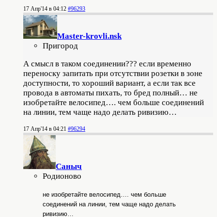
17 Апр'14 в 04:12
#96293
Master-krovli.nsk
Пригород
А смысл в таком соединении??? если временно
переноску запитать при отсутствии розетки в зоне
доступности, то хороший вариант, а если так все
провода в автоматы пихать, то бред полный… не
изобретайте велосипед…. чем больше соединений
на линии, тем чаще надо делать ривизию…
17 Апр'14 в 04:21
#96294
Саныч
Родионово
не изобретайте велосипед…. чем больше
соединений на линии, тем чаще надо делать
ривизию…