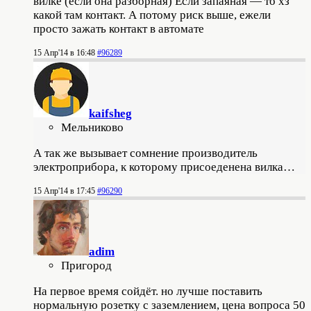
вилке (если она разборная) Если запаяная — то хз
какой там контакт. А потому риск выше, ежели
просто зажать контакт в автомате
15 Апр'14 в 16:48
#96289
kaifsheg
Мельниково
А так же вызывает сомнение производитель
электроприбора, к которому присоеденена вилка…
15 Апр'14 в 17:45
#96290
adim
Пригород
На первое время сойдёт. но лучше поставить
нормальную розетку с заземлением, цена вопроса 50