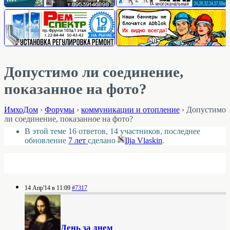
Допустимо ли соединение,
показанное на фото?
ИмхоДом
›
Форумы
›
коммуникации и отопление
›
Допустимо
ли соединение, показанное на фото?
В этой теме 16 ответов, 14 участников, последнее
обновление
7 лет
сделано
Ilja Vlaskin
.
14 Апр'14 в 11:09
#7317
День за днем