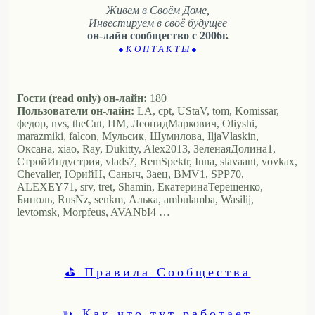
Живем в Своём Доме,
Инвестируем в своё будущее
он-лайн сообщество с 2006г.
● К О Н Т А К Т Ы ●
Гости (read only) он-лайн:
180
Пользователи он-лайн:
LA, cpt, UStaV, tom, Komissar,
федор, nvs, theCut, ПМ, ЛеонидМаркович, Oliyshi,
marazmiki, falcon, Мульсик, Шумилова, IljaVlaskin,
Оксана, xiao, Ray, Dukitty, Alex2013, ЗеленаяДолина1,
СтройИндустрия, vlads7, RemSpektr, Inna, slavaant, vovkax,
Chevalier, ЮрийН, Саныч, Заец, BMV1, SPP70,
ALEXEY71, srv, tret, Shamin, ЕкатеринаТерещенко,
Биполь, RusNz, senkm, Алька, ambulamba, Wasilij,
levtomsk, Morpfeus, AVANbI4 …
⛳ Правила Сообщества
➳ Как что тут работает