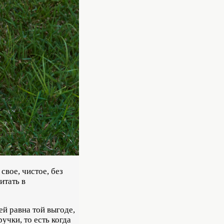
свое, чистое, без
итать в
й равна той выгоде,
учки, то есть когда