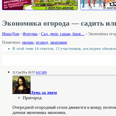
Экономика огорода — садить ил
ИмхоДом
›
Форумы
›
Cад, двор, гараж, баня…
›
Экономика огор
Помечено:
овощи
,
огород
,
экономия
В этой теме 14 ответов, 13 участников, последнее обнов
11 Сен'19 в 10:57
#417409
День за днем
Пригород
Очередной огородный сезон движется к концу, поэтом
дачная экономика экономна.