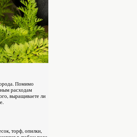
огорода. Помимо
янным расходам
того, выращиваете ли
е.
сок, торф, опилки,