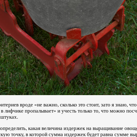
ериев вроде «не важно, сколько это стоит, зато я знаю, что 
в лифчике пропалывает» и учесть только то, что можно посч
 штуках.
определить, какая величина издержек на выращивание овоще
кую точку, в которой сумма издержек будет равна сумме выр