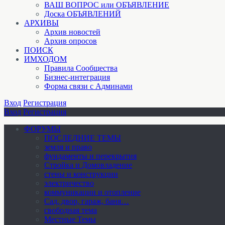
ВАШ ВОПРОС или ОБЪЯВЛЕНИЕ
Доска ОБЪЯВЛЕНИЙ
АРХИВЫ
Архив новостей
Архив опросов
ПОИСК
ИМХОДОМ
Правила Сообщества
Бизнес-интеграция
Форма связи с Админами
Вход
Регистрация
Вход
Регистрация
ФОРУМЫ
ПОСЛЕДНИЕ ТЕМЫ
земля и право
фундаменты и перекрытия
Стройка и Домовладение
стены и конструкции
электричество
коммуникации и отопление
Cад, двор, гараж, баня…
свободная тема
Местные Темы