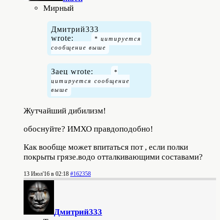
Мирный
Дмитрий333
wrote:
Заец wrote:
Жутчайший дибилизм!
обоснуйте? ИМХО
правдоподобно
!
Как вообще может впитаться пот , если полки
покрыты грязе.водо отталкивающими составами?
13 Июл'16 в 02:18
#162358
Дмитрий333