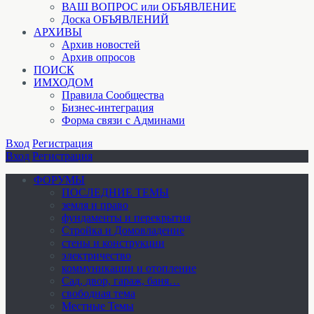
ВАШ ВОПРОС или ОБЪЯВЛЕНИЕ
Доска ОБЪЯВЛЕНИЙ
АРХИВЫ
Архив новостей
Архив опросов
ПОИСК
ИМХОДОМ
Правила Сообщества
Бизнес-интеграция
Форма связи с Админами
Вход
Регистрация
Вход
Регистрация
ФОРУМЫ
ПОСЛЕДНИЕ ТЕМЫ
земля и право
фундаменты и перекрытия
Стройка и Домовладение
стены и конструкции
электричество
коммуникации и отопление
Cад, двор, гараж, баня…
свободная тема
Местные Темы