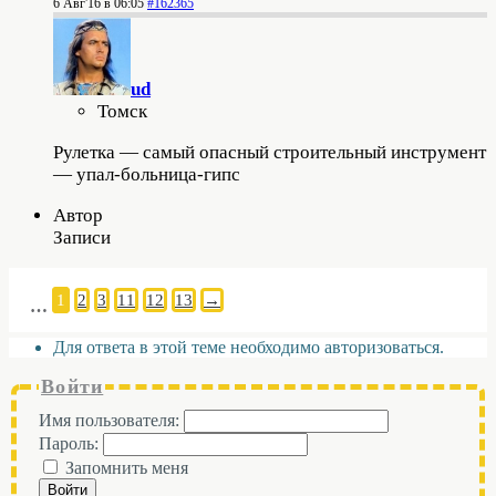
6 Авг'16 в 06:05
#162365
ud
Томск
Рулетка — самый опасный строительный инструмент
— упал-больница-гипс
Автор
Записи
1
2
3
11
12
13
→
…
Для ответа в этой теме необходимо авторизоваться.
Войти
Имя пользователя:
Пароль:
Запомнить меня
Войти