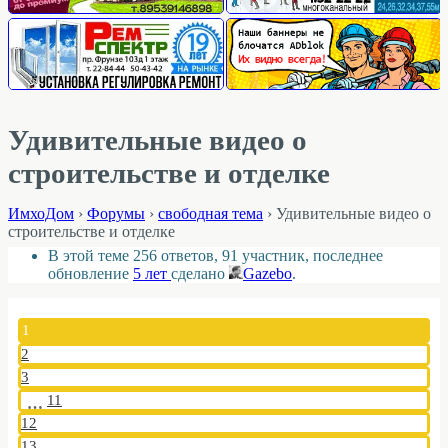
Удивительные видео о
строительстве и отделке
ИмхоДом
›
Форумы
›
свободная тема
›
Удивительные видео о
строительстве и отделке
В этой теме 256 ответов, 91 участник, последнее
обновление
5 лет
сделано
Gazebo
.
1
2
3
11
…
12
13