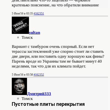
действительно что-то зацепило — черкните
кратенько пояснение, на что обратили внимание
5 Июн'16 в 03:35
#162351
sultan
Томск
Вариант с тамбуром очень спорный. Если нет
терассы застекленной уже спорно стоит ли ставить
две двери, или поставить одну хорошую как фины?
Парень вроде из Украины там не бывает минут 40
неделями, так что для их климата пойдет.
5 Июн'16 в 03:58
#162352
Дмитрий333
Томск
Пустотные плиты перекрытия