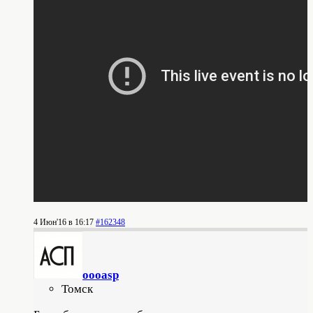
4 Июн'16 в 16:17
#162348
oooasp
Томск