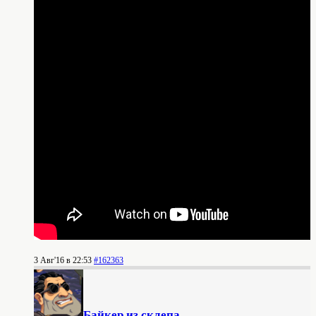
3 Авг'16 в 22:53
#162363
Байкер из склепа