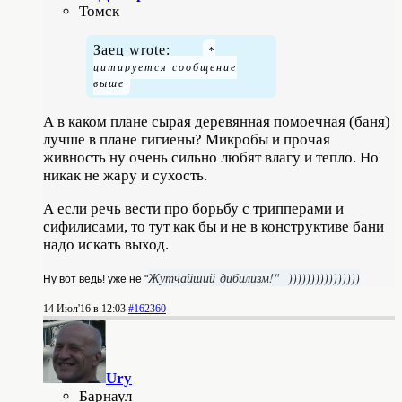
Томск
Заец wrote:
А в каком плане сырая деревянная помоечная (баня)
лучше в плане гигиены? Микробы и прочая
живность ну очень сильно любят влагу и тепло. Но
никак не жару и сухость.
А если речь вести про борьбу с трипперами и
сифилисами, то тут как бы и не в конструктиве бани
надо искать выход.
Жутчайший
дибилизм
!"
)
)))))))))))))))
Ну вот
ведь
! уже не "
14 Июл'16 в 12:03
#162360
Ury
Барнаул