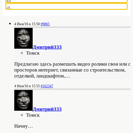
→
4 Июн'16 в 15:50
#9865
Дмитрий333
Томск
Предлагаю
здесь размешать видео ролики свои или с
просторов интернет,
связанные
со строительством,
отделкой,
ландшафтом
,…
4 Июн'16 в 15:55
#162347
Дмитрий333
Томск
Начну…