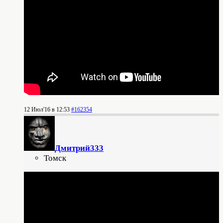
12 Июл'16 в 12:53
#162354
Дмитрий333
Томск