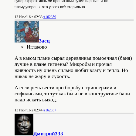
супер
эффективными
пропитками сухие парные. И по
этому
уверены,
что у всех всё стерильно
….
13 Июл'16 в 02:33
#162359
Заец
Иглаково
А в каком плане сырая деревянная помоечная (баня)
лучше в плане гигиены? Микробы и прочая
живность ну очень сильно любят влагу и тепло. Но
никак не жару и сухость.
А если речь вести про борьбу с трипперами и
сифилисами, то тут как бы и не в конструктиве бани
надо искать выход.
13 Июл'16 в 02:44
#162337
Дмитрий333