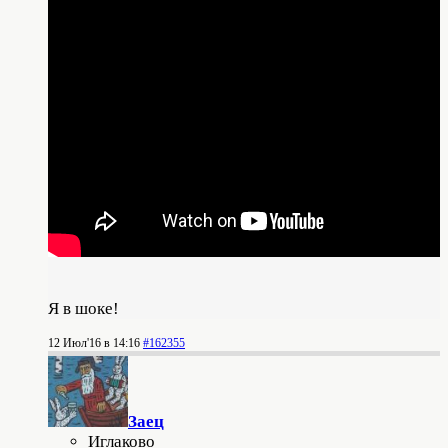
Я в шоке!
12 Июл'16 в 14:16
#162355
Заец
Иглаково