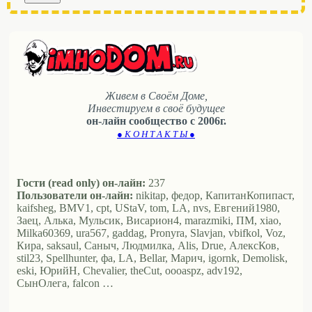
Живем в Своём Доме,
Инвестируем в своё будущее
он-лайн сообщество с 2006г.
● К О Н Т А К Т Ы ●
Гости (read only) он-лайн:
237
Пользователи он-лайн:
nikitap, федор, КапитанКопипаст,
kaifsheg, BMV1, cpt, UStaV, tom, LA, nvs, Евгений1980,
Заец, Алька, Мульсик, Висариoн4, marazmiki, ПМ, xiao,
Milka60369, ura567, gaddag, Pronyra, Slavjan, vbifkol, Voz,
Кира, saksaul, Саныч, Людмилка, Alis, Drue, АлексКов,
stil23, Spellhunter, фа, LA, Bellar, Марич, igornk, Demolisk,
eski, ЮрийН, Chevalier, theCut, oooaspz, adv192,
СынОлега, falcon …