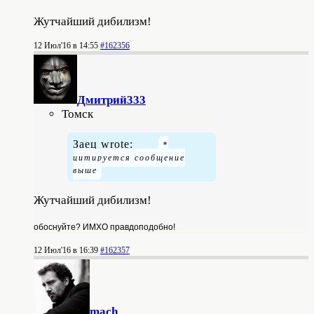
Жутчайший дибилизм!
12 Июл'16 в 14:55
#162356
Дмитрий333
Томск
Заец wrote:
Жутчайший дибилизм!
обоснуйте? ИМХО
правдоподобно
!
12 Июл'16 в 16:39
#162357
mach