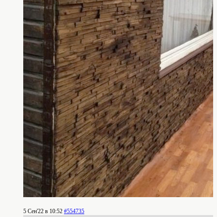
5 Сен'22 в 10:52
#554735