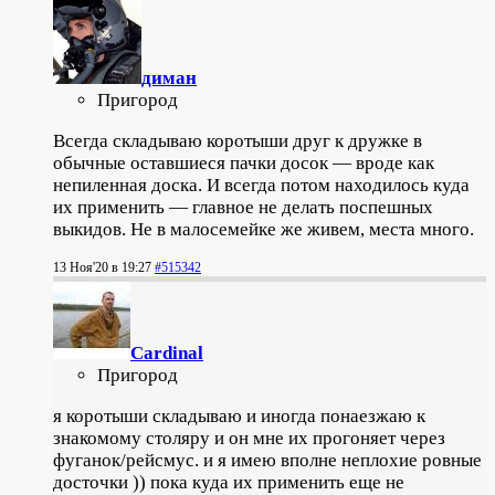
диман
Пригород
Всегда складываю коротыши друг к дружке в
обычные оставшиеся пачки досок — вроде как
непиленная доска. И всегда потом находилось куда
их применить — главное не делать поспешных
выкидов. Не в малосемейке же живем, места много.
13 Ноя'20 в 19:27
#515342
Cardinal
Пригород
я коротыши складываю и иногда понаезжаю к
знакомому столяру и он мне их прогоняет через
фуганок/рейсмус. и я имею вполне неплохие ровные
досточки )) пока куда их применить еще не