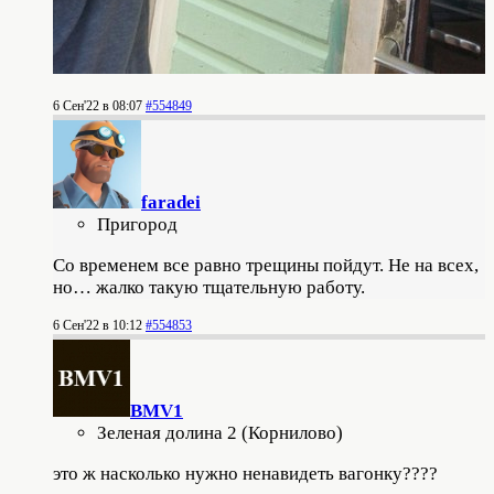
6 Сен'22 в 08:07
#554849
faradei
Пригород
Со временем все равно трещины пойдут. Не на всех,
но… жалко такую тщательную работу.
6 Сен'22 в 10:12
#554853
BMV1
Зеленая долина 2 (Корнилово)
это ж насколько нужно ненавидеть вагонку????