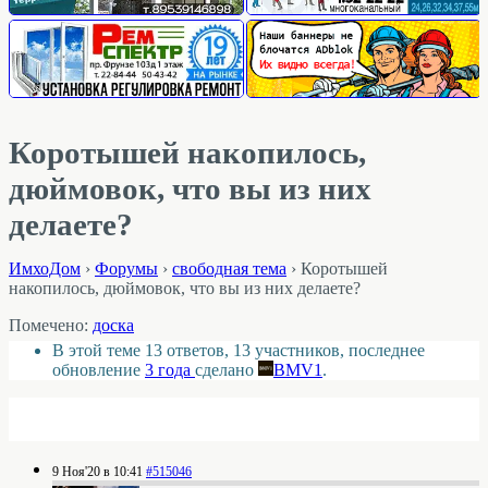
Коротышей накопилось,
дюймовок, что вы из них
делаете?
ИмхоДом
›
Форумы
›
свободная тема
›
Коротышей
накопилось, дюймовок, что вы из них делаете?
Помечено:
доска
В этой теме 13 ответов, 13 участников, последнее
обновление
3 года
сделано
BMV1
.
9 Ноя'20 в 10:41
#515046