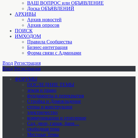
ВАШ ВОПРОС или ОБЪЯВЛЕНИЕ
Доска ОБЪЯВЛЕНИЙ
АРХИВЫ
Архив новостей
Архив опросов
ПОИСК
ИМХОДОМ
Правила Сообщества
Бизнес-интеграция
Форма связи с Админами
Вход
Регистрация
Вход
Регистрация
ФОРУМЫ
ПОСЛЕДНИЕ ТЕМЫ
земля и право
фундаменты и перекрытия
Стройка и Домовладение
стены и конструкции
электричество
коммуникации и отопление
Cад, двор, гараж, баня…
свободная тема
Местные Темы