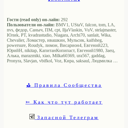
Гости (read only) он-лайн:
292
Пользователи он-лайн:
BMV1, UStaV, falcon, tom, LA,
nvs, федор, Саныч, ПМ, cpt, IljaVlaskin, VuV, stelajmaster,
Юлиk, PT, kvadrastudio, Niagara, Archi70, sanlait, Wika,
Chevalier, Ломастер, ивашкин, Мульсик, kaifsheg,
powersure, Roudyk, лимон, Висариoн4, Евгений223,
ЮрийН, nikitap, КапитанКопипаст, Евгений1980, Заец,
Алька, marazmiki, xiao, Milka60369, ura567, gaddag,
Pronyra, Slavjan, vbifkol, Voz, Кира, saksaul, Людмилка …
⛳ Правила Сообщества
➳ Как что тут работает
Запасной Телеграм