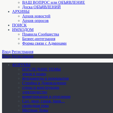
ВАШ ВОПРОС или ОБЪЯВЛЕНИЕ
Доска ОБЪЯВЛЕНИЙ
АРХИВЫ
Архив новостей
Архив опросов
ПОИСК
ИМХОДОМ
Правила Сообщества
Бизнес-интеграция
Форма связи с Админами
Вход
Регистрация
Вход
Регистрация
ФОРУМЫ
ПОСЛЕДНИЕ ТЕМЫ
земля и право
фундаменты и перекрытия
Стройка и Домовладение
стены и конструкции
электричество
коммуникации и отопление
Cад, двор, гараж, баня…
свободная тема
Местные Темы