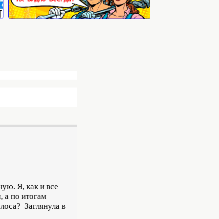
ю. Я, как и все
 а по итогам
олоса? Заглянула в