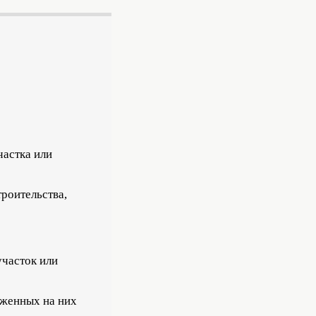
частка или
роительства,
участок или
оженных на них