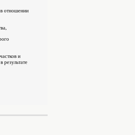
 в отношении
ва,
рого
частков и
в результате