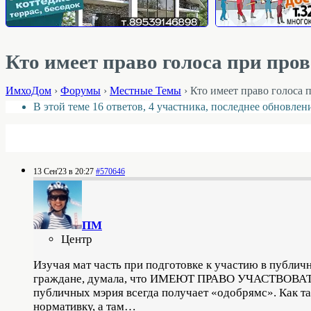
Кто имеет право голоса при пр
ИмхоДом
›
Форумы
›
Местные Темы
›
Кто имеет право голоса
В этой теме 16 ответов, 4 участника, последнее обновле
13 Сен'23 в 20:27
#570646
ПМ
Центр
Изучая мат часть при подготовке к участию в публич
граждане, думала, что ИМЕЮТ ПРАВО УЧАСТВОВАТЬ В
публичных мэрия всегда получает «одобрямс». Как та
нормативку, а там…