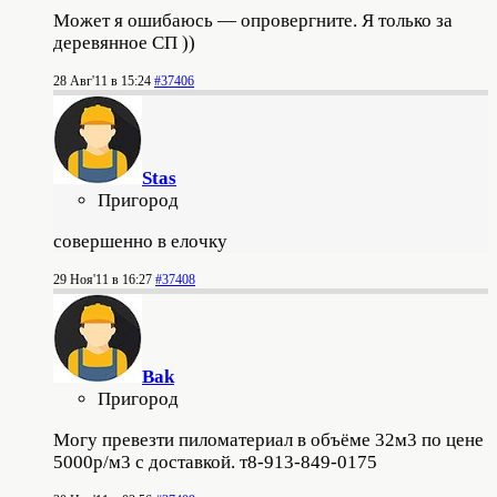
Может я ошибаюсь — опровергните. Я только за
деревянное СП ))
28 Авг'11 в 15:24
#37406
Stas
Пригород
совершенно в елочку
29 Ноя'11 в 16:27
#37408
Bak
Пригород
Могу превезти пиломатериал в объёме 32м3 по цене
5000р/м3 с доставкой. т8-913-849-0175