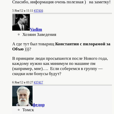
Cпасибо, информация очень полезная ) на заметку!
5 Янв'12 в 11:11
#37416
Vadim
Хозяин Заведения
А где тут был товарищ
Константин с пилорамой за
Объю
)))?
В принципе люди просыпаются после Нового года,
каждому нужно как минимум по машине пм
(например, мне)…. Если соберемся в группу —
скидки или бонусы будут?
6 Янв'12 в 03:27
#37417
федор
Томск