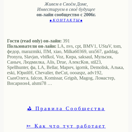
Живем в Своём Доме,
Инвестируем в своё будущее
он-лайн сообщество с 2006г.
● К О Н Т А К Т Ы ●
Гости (read only) он-лайн:
391
Пользователи он-лайн:
LA, nvs, cpt, BMV1, UStaV, tom,
федор, marazmiki, ПМ, xiao, Milka60369, ura567, gaddag,
Pronyra, Slavjan, vbifkol, Voz, Кира, saksaul, Мульсик,
Саныч, Людмилка, Alis, Drue, АлексКов, stil23,
Spellhunter, фа, LA, Bellar, Марич, igornk, Demolisk, Алька,
eski, ЮрийН, Chevalier, theCut, oooaspz, adv192,
СынОлега, falcon, Komissar, Grigsh, Magog, Ломастер,
Висариoн4, alsmi78 …
⛳ Правила Сообщества
➳ Как что тут работает