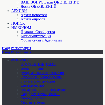
ВАШ ВОПРОС или ОБЪЯВЛЕНИЕ
Доска ОБЪЯВЛЕНИЙ
АРХИВЫ
Архив новостей
Архив опросов
ПОИСК
ИМХОДОМ
Правила Сообщества
Бизнес-интеграция
Форма связи с Админами
Вход
Регистрация
Вход
Регистрация
ФОРУМЫ
ПОСЛЕДНИЕ ТЕМЫ
земля и право
фундаменты и перекрытия
Стройка и Домовладение
стены и конструкции
электричество
коммуникации и отопление
Cад, двор, гараж, баня…
свободная тема
Местные Темы