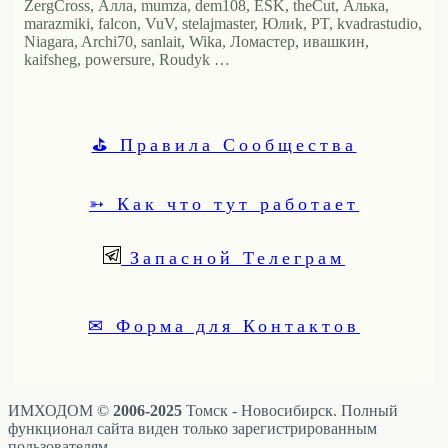
ZergCross, Алла, mumza, dem108, ESK, theCut, Алька,
marazmiki, falcon, VuV, stelajmaster, Юлиk, PT, kvadrastudio,
Niagara, Archi70, sanlait, Wika, Ломастер, ивашкин,
kaifsheg, powersure, Roudyk …
⛳ Правила Сообщества
➳ Как что тут работает
Запасной Телеграм
✉ Форма для Контактов
ИМХОДОМ ©
2006-2025
Томск - Новосибирск. Полный
функционал сайта виден только зарегистрированным
пользователям.