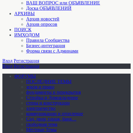
ВАШ ВОПРОС или ОБЪЯВЛЕНИЕ
Доска ОБЪЯВЛЕНИЙ
АРХИВЫ
Архив новостей
Архив опросов
ПОИСК
ИМХОДОМ
Правила Сообщества
Бизнес-интеграция
Форма связи с Админами
Вход
Регистрация
Вход
Регистрация
ФОРУМЫ
ПОСЛЕДНИЕ ТЕМЫ
земля и право
фундаменты и перекрытия
Стройка и Домовладение
стены и конструкции
электричество
коммуникации и отопление
Cад, двор, гараж, баня…
свободная тема
Местные Темы