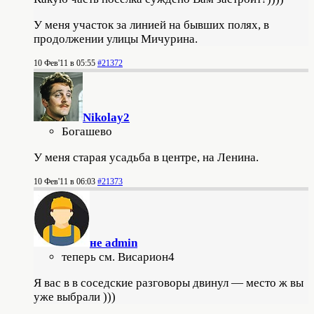
У меня участок за линией на бывших полях, в
продолжении улицы Мичурина.
10 Фев'11 в 05:55
#21372
Nikolay2
Богашево
У меня старая усадьба в центре, на Ленина.
10 Фев'11 в 06:03
#21373
не admin
теперь см. Висариoн4
Я вас в в соседские разговоры двинул — место ж вы
уже выбрали )))