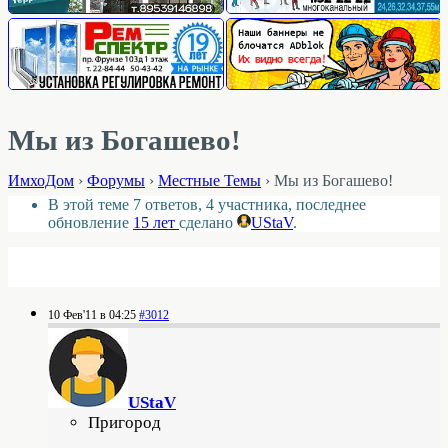
Мы из Богашево!
ИмхоДом
›
Форумы
›
Местные Темы
›
Мы из Богашево!
В этой теме 7 ответов, 4 участника, последнее
обновление
15 лет
сделано
UStaV
.
10 Фев'11 в 04:25
#3012
UStaV
Пригород