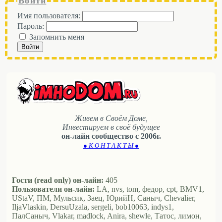
Войти
Имя пользователя:
Пароль:
Запомнить меня
Войти
Живем в Своём Доме,
Инвестируем в своё будущее
он-лайн сообщество с 2006г.
● К О Н Т А К Т Ы ●
Гости (read only) он-лайн:
405
Пользователи он-лайн:
LA, nvs, tom, федор, cpt, BMV1,
UStaV, ПМ, Мульсик, Заец, ЮрийН, Саныч, Chevalier,
IljaVlaskin, DersuUzala, sergeli, bob10063, indys1,
ПалСаныч, Vlakar, madlock, Anira, shewle, Татос, лимон,