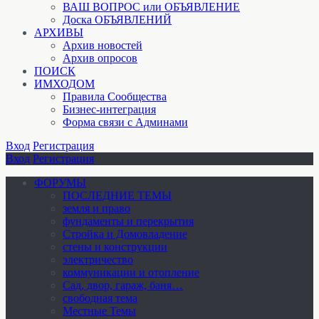
ВАШ ВОПРОС или ОБЪЯВЛЕНИЕ
Доска ОБЪЯВЛЕНИЙ
АРХИВЫ
Архив новостей
Архив опросов
ПОИСК
ИМХОДОМ
Правила Сообщества
Бизнес-интеграция
Форма связи с Админами
Вход
Регистрация
Вход
Регистрация
ФОРУМЫ
ПОСЛЕДНИЕ ТЕМЫ
земля и право
фундаменты и перекрытия
Стройка и Домовладение
стены и конструкции
электричество
коммуникации и отопление
Cад, двор, гараж, баня…
свободная тема
Местные Темы