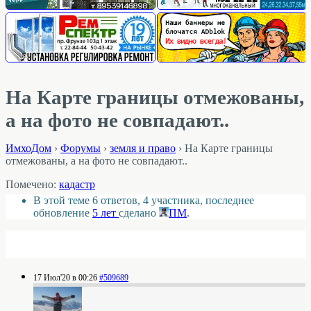
На Карте границы отмежованы,
а на фото не совпадают..
ИмхоДом
›
Форумы
›
земля и право
›
На Карте границы
отмежованы, а на фото не совпадают..
Помечено:
кадастр
В этой теме 6 ответов, 4 участника, последнее
обновление
5 лет
сделано
ПМ
.
17 Июл'20 в 00:26
#509689