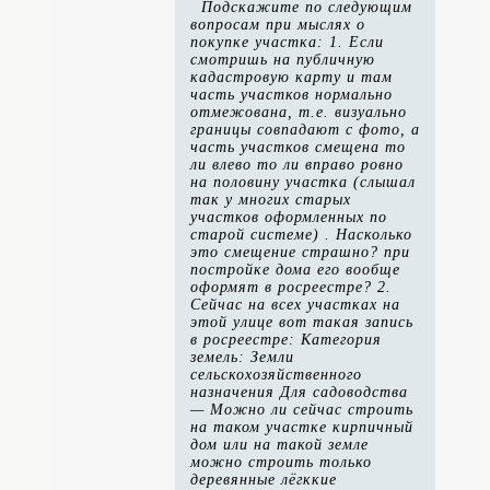
Подскажите по следующим
вопросам при мыслях о
покупке участка: 1. Если
смотришь на публичную
кадастровую карту и там
часть участков нормально
отмежована, т.е. визуально
границы совпадают с фото, а
часть участков смещена то
ли влево то ли вправо ровно
на половину участка (слышал
так у многих старых
участков оформленных по
старой системе) .
Насколько
это смещение страшно? при
постройке дома его вообще
оформят в росреестре?
2.
Сейчас на всех участках на
этой улице вот такая запись
в росреестре: Категория
земель: Земли
сельскохозяйственного
назначения Для садоводства
—
Можно ли сейчас строить
на таком участке кирпичный
дом или на такой земле
можно строить только
деревянные лёгккие