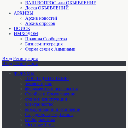
ВАШ ВОПРОС или ОБЪЯВЛЕНИЕ
Доска ОБЪЯВЛЕНИЙ
АРХИВЫ
Архив новостей
Архив опросов
ПОИСК
ИМХОДОМ
Правила Сообщества
Бизнес-интеграция
Форма связи с Админами
Вход
Регистрация
Вход
Регистрация
ФОРУМЫ
ПОСЛЕДНИЕ ТЕМЫ
земля и право
фундаменты и перекрытия
Стройка и Домовладение
стены и конструкции
электричество
коммуникации и отопление
Cад, двор, гараж, баня…
свободная тема
Местные Темы