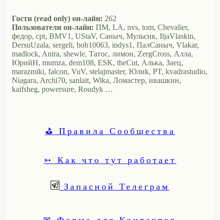
Гости (read only) он-лайн:
262
Пользователи он-лайн:
ПМ, LA, nvs, tom, Chevalier,
федор, cpt, BMV1, UStaV, Саныч, Мульсик, IljaVlaskin,
DersuUzala, sergeli, bob10063, indys1, ПалСаныч, Vlakar,
madlock, Anira, shewle, Татос, лимон, ZergCross, Алла,
ЮрийН, mumza, dem108, ESK, theCut, Алька, Заец,
marazmiki, falcon, VuV, stelajmaster, Юлиk, PT, kvadrastudio,
Niagara, Archi70, sanlait, Wika, Ломастер, ивашкин,
kaifsheg, powersure, Roudyk …
⛳ Правила Сообщества
➳ Как что тут работает
Запасной Телеграм
✉ Форма для Контактов