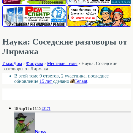
Наука: Соседские разговоры от
Лирмака
ИмхоДом
›
Форумы
›
Местные Темы
›
Наука: Соседские
разговоры от Лирмака
В этой теме 9 ответов, 2 участника, последнее
обновление
15 лет
сделано
Tenant
.
10 Апр'11 в 14:15
#3171
News