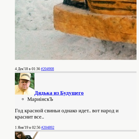
4 Дек'18 в 01:36
#204908
Дядька из Будущего
МариiнскЪ
Год красной свиньи однако идет.. вот народ и
краснит все..
1 Янв'19 в 02:56
#204892