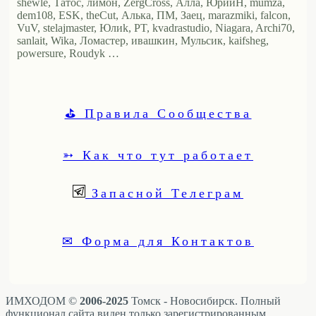
shewle, Татос, лимон, ZergCross, Алла, ЮрийН, mumza,
dem108, ESK, theCut, Алька, ПМ, Заец, marazmiki, falcon,
VuV, stelajmaster, Юлиk, PT, kvadrastudio, Niagara, Archi70,
sanlait, Wika, Ломастер, ивашкин, Мульсик, kaifsheg,
powersure, Roudyk …
⛳ Правила Сообщества
➳ Как что тут работает
Запасной Телеграм
✉ Форма для Контактов
ИМХОДОМ ©
2006-2025
Томск - Новосибирск. Полный
функционал сайта виден только зарегистрированным