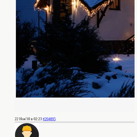
22 Ноя'18 в 02:23
#204895