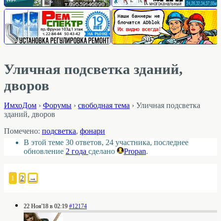
Уличная подсветка зданий,
дворов
ИмхоДом
›
Форумы
›
свободная тема
›
Уличная подсветка
зданий, дворов
Помечено:
подсветка
,
фонари
В этой теме 30 ответов, 24 участника, последнее
обновление
2 года
сделано
Propan
.
1
2
→
22 Ноя'18 в 02:19
#12174