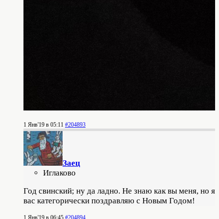
1 Янв'19 в 05:11
#204893
Заец
Иглаково
Год свинский; ну да ладно. Не знаю как вы меня, но я
вас категорически поздравляю с Новым Годом!
1 Янв'19 в 06:45
#204894