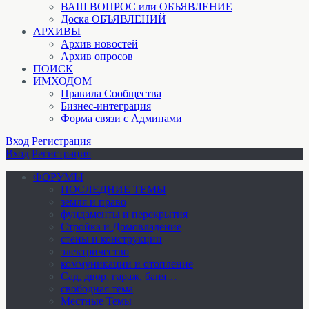
ВАШ ВОПРОС или ОБЪЯВЛЕНИЕ
Доска ОБЪЯВЛЕНИЙ
АРХИВЫ
Архив новостей
Архив опросов
ПОИСК
ИМХОДОМ
Правила Сообщества
Бизнес-интеграция
Форма связи с Админами
Вход
Регистрация
Вход
Регистрация
ФОРУМЫ
ПОСЛЕДНИЕ ТЕМЫ
земля и право
фундаменты и перекрытия
Стройка и Домовладение
стены и конструкции
электричество
коммуникации и отопление
Cад, двор, гараж, баня…
свободная тема
Местные Темы