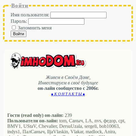
Войти
Имя пользователя:
Пароль:
Запомнить меня
Войти
Живем в Своём Доме,
Инвестируем в своё будущее
он-лайн сообщество с 2006г.
● К О Н Т А К Т Ы ●
Гости (read only) он-лайн:
239
Пользователи он-лайн:
tom, Саныч, LA, nvs, федор, cpt,
BMV1, UStaV, Chevalier, DersuUzala, sergeli, bob10063,
indys1, ПалСаныч, IljaVlaskin, Vlakar, madlock, Anira,