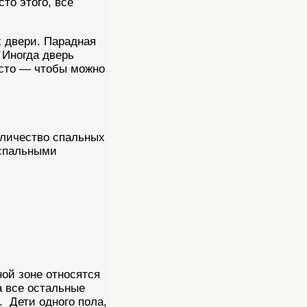
то этого, все
х двери. Парадная
 Иногда дверь
осто — чтобы можно
оличество спальных
 спальными
ной зоне относятся
а все остальные
. Дети одного пола,