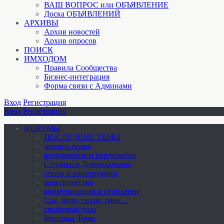
ВАШ ВОПРОС или ОБЪЯВЛЕНИЕ
Доска ОБЪЯВЛЕНИЙ
АРХИВЫ
Архив новостей
Архив опросов
ПОИСК
ИМХОДОМ
Правила Сообщества
Бизнес-интеграция
Форма связи с Админами
Вход
Регистрация
Вход
Регистрация
ФОРУМЫ
ПОСЛЕДНИЕ ТЕМЫ
земля и право
фундаменты и перекрытия
Стройка и Домовладение
стены и конструкции
электричество
коммуникации и отопление
Cад, двор, гараж, баня…
свободная тема
Местные Темы