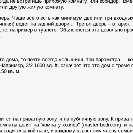
огда не встретишь прихожую комнату, или коридор. Вмес
 или другую жилую комнату.
верь. Чаще всего есть как минимум две или три входны
нная) ведет на задний дворик. Третья дверь – в гараж.
те, например в туалете. Объясняется это довольно пр
.
-то дома, то почти всегда услышишь три параметра — к
апример, 3/2 1600 sq. ft. означает что это дом с тремя
50 кв. м.
ится на приватную зону, и на публичную зону.
К приват
мнаты делят на "комнату хозяев" (master bedroom), и н
я родительской паре, и каждому взрослому члену семьи