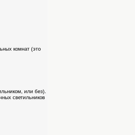
льных комнат (это
ильником, или без).
ечных светильников