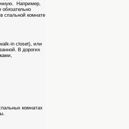
венную. Например,
е обязательно
 в спальной комнате
lk-in closet), или
ванной. В дорогих
ками,
спальных комнатах
ы.