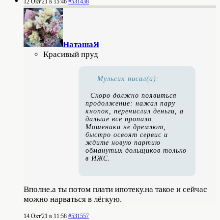
12 Окт'21 в 15:46
#531438
НаташаЯ
Красивый пруд
Мульсик писал(а):
Скоро должно появиться
продолжение: нажал пару
кнопок, перечислил деньги, а
дальше все пропало.
Мошеники не дремлют,
быстро освоят сервис и
ждите новую партию
обманутых дольщиков только
в ИЖС.
Вполне.а ты потом плати ипотеку.на такое и сейчас
можно нарваться в лёгкую.
14 Окт'21 в 11:58
#531557