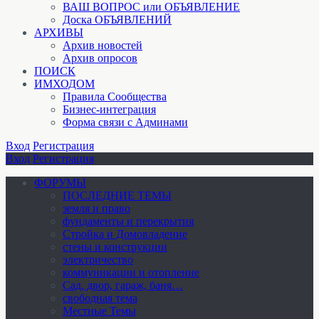
ВАШ ВОПРОС или ОБЪЯВЛЕНИЕ
Доска ОБЪЯВЛЕНИЙ
АРХИВЫ
Архив новостей
Архив опросов
ПОИСК
ИМХОДОМ
Правила Сообщества
Бизнес-интеграция
Форма связи с Админами
Вход
Регистрация
Вход
Регистрация
ФОРУМЫ
ПОСЛЕДНИЕ ТЕМЫ
земля и право
фундаменты и перекрытия
Стройка и Домовладение
стены и конструкции
электричество
коммуникации и отопление
Cад, двор, гараж, баня…
свободная тема
Местные Темы