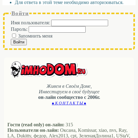
Для ответа в этой теме необходимо авторизоваться.
Войти
Имя пользователя:
Пароль:
Запомнить меня
Войти
Живем в Своём Доме,
Инвестируем в своё будущее
он-лайн сообщество с 2006г.
● К О Н Т А К Т Ы ●
Гости (read only) он-лайн:
315
Пользователи он-лайн:
Оксана, Komissar, xiao, nvs, Ray,
LA, Dukitty, федор, Alex2013, cpt, ЗеленаяДолина1, UStaV,