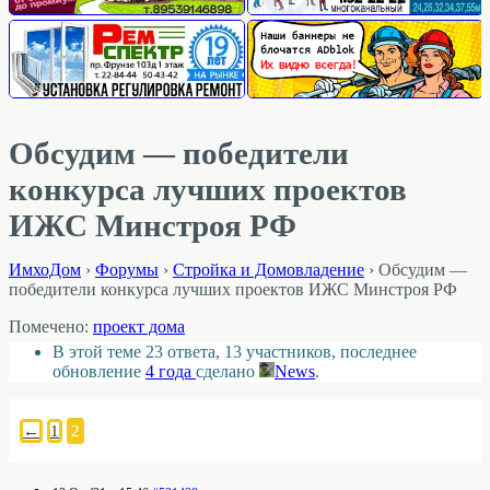
Обсудим — победители
конкурса лучших проектов
ИЖС Минстроя РФ
ИмхоДом
›
Форумы
›
Стройка и Домовладение
›
Обсудим —
победители конкурса лучших проектов ИЖС Минстроя РФ
Помечено:
проект дома
В этой теме 23 ответа, 13 участников, последнее
обновление
4 года
сделано
News
.
←
1
2