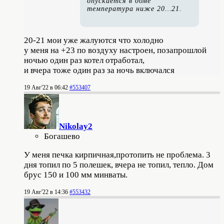
опускается в доме
температура ниже 20…21.
20-21 мои уже жалуются что холодно
у меня на +23 по воздуху настроен, позапрошлой
ночью один раз котел отработал,
и вчера тоже один раз за ночь включался
19 Авг'22 в 06:42
#553407
Nikolay2
Богашево
У меня печка кирпичная,протопить не проблема. 3
дня топил по 5 полешек, вчера не топил, тепло. Дом
брус 150 и 100 мм минваты.
19 Авг'22 в 14:36
#553432