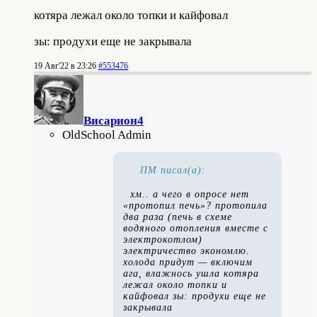
котяра лежал около топки и кайфовал
зы: продухи еще не закрывала
19 Авг'22 в 23:26
#553476
Висариoн4
OldSchool Admin
ПМ писал(а):
хм.. а чего в опросе нет
«протопил печь»? протопила
два раза (печь в схеме
водяного отопления вместе с
электрокотлом)
электричество экономлю.
холода придут — включим
ага, влажнось ушла котяра
лежал около топки и
кайфовал зы: продухи еще не
закрывала