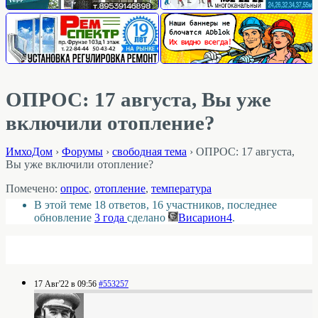
ОПРОС: 17 августа, Вы уже
включили отопление?
ИмхоДом
›
Форумы
›
свободная тема
›
ОПРОС: 17 августа,
Вы уже включили отопление?
Помечено:
опрос
,
отопление
,
температура
В этой теме 18 ответов, 16 участников, последнее
обновление
3 года
сделано
Висариoн4
.
17 Авг'22 в 09:56
#553257