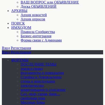
ВАШ ВОПРОС или ОБЪЯВЛЕНИЕ
Доска ОБЪЯВЛЕНИЙ
АРХИВЫ
Архив новостей
Архив опросов
ПОИСК
ИМХОДОМ
Правила Сообщества
Бизнес-интеграция
Форма связи с Админами
Вход
Регистрация
Вход
Регистрация
ФОРУМЫ
ПОСЛЕДНИЕ ТЕМЫ
земля и право
фундаменты и перекрытия
Стройка и Домовладение
стены и конструкции
электричество
коммуникации и отопление
Cад, двор, гараж, баня…
свободная тема
Местные Темы