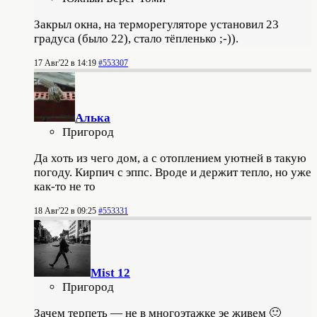
Закрыл окна, на терморегуляторе установил 23
градуса (было 22), стало тёпленько ;-)).
17 Авг'22 в 14:19
#553307
Алька
Пригород
Да хоть из чего дом, а с отоплением уютней в такую
погоду. Кирпич с эппс. Вроде и держит тепло, но уже
как-то не то
18 Авг'22 в 09:25
#553331
Mist 12
Пригород
Зачем терпеть — не в многоэтажке эе живем 🙂