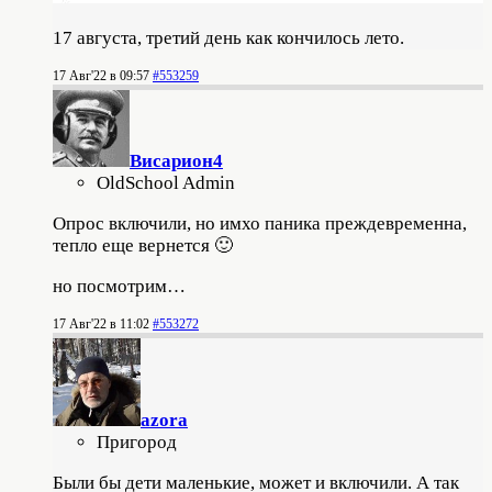
17 августа, третий день как кончилось лето.
17 Авг'22 в 09:57
#553259
Висариoн4
OldSchool Admin
Опрос включили, но имхо паника преждевременна,
тепло еще вернется 🙂
но посмотрим…
17 Авг'22 в 11:02
#553272
azora
Пригород
Были бы дети маленькие, может и включили. А так