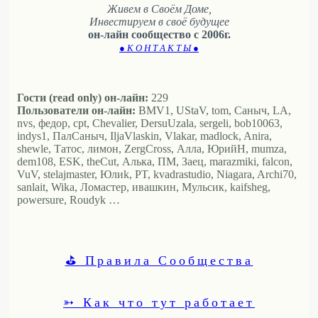
Живем в Своём Доме,
Инвестируем в своё будущее
он-лайн сообщество с 2006г.
● К О Н Т А К Т Ы ●
Гости (read only) он-лайн:
229
Пользователи он-лайн:
BMV1, UStaV, tom, Саныч, LA,
nvs, федор, cpt, Chevalier, DersuUzala, sergeli, bob10063,
indys1, ПалСаныч, IljaVlaskin, Vlakar, madlock, Anira,
shewle, Татос, лимон, ZergCross, Алла, ЮрийН, mumza,
dem108, ESK, theCut, Алька, ПМ, Заец, marazmiki, falcon,
VuV, stelajmaster, Юлиk, PT, kvadrastudio, Niagara, Archi70,
sanlait, Wika, Ломастер, ивашкин, Мульсик, kaifsheg,
powersure, Roudyk …
⛳ Правила Сообщества
➳ Как что тут работает