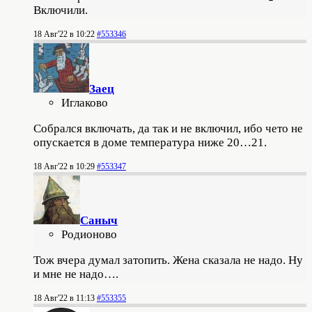
Включили.
18 Авг'22 в 10:22
#553346
Заец
Иглаково
Собрался включать, да так и не включил, ибо чето не
опускается в доме температура ниже 20…21.
18 Авг'22 в 10:29
#553347
Саныч
Родионово
Тож вчера думал затопить. Жена сказала не надо. Ну
и мне не надо….
18 Авг'22 в 11:13
#553355