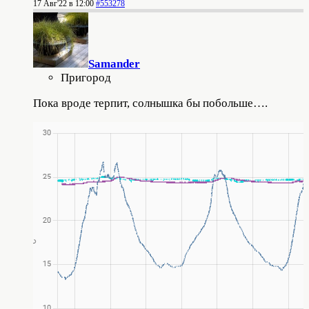
17 Авг'22 в 12:00
#553278
Samander
Пригород
Пока вроде терпит, солнышка бы побольше….