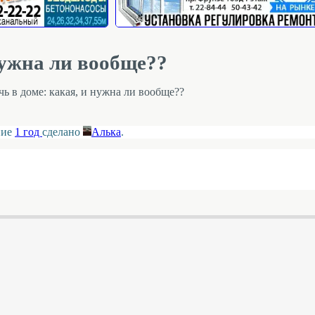
нужна ли вообще??
 в доме: какая, и нужна ли вообще??
ние
1 год
сделано
Алька
.