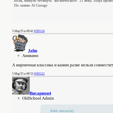
Итак, минуло четверть "космического" 21 века. Пора прово
По заявке Al Garage
5 Мар'25 в 09:42
#595116
John
Аникино
А кирпичная классика и камин разве нельзя совмести
5 Мар'25 в 09:53
#595122
Висариoн4
OldSchool Admin
John писал(а):