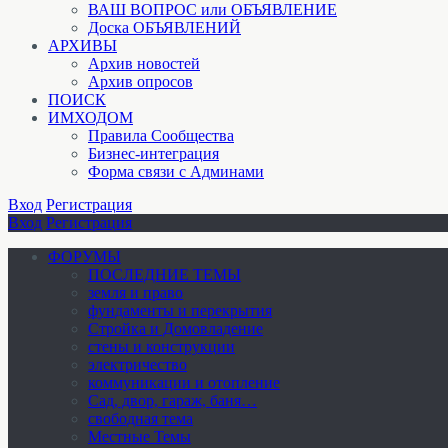
ВАШ ВОПРОС или ОБЪЯВЛЕНИЕ
Доска ОБЪЯВЛЕНИЙ
АРХИВЫ
Архив новостей
Архив опросов
ПОИСК
ИМХОДОМ
Правила Сообщества
Бизнес-интеграция
Форма связи с Админами
Вход
Регистрация
Вход
Регистрация
ФОРУМЫ
ПОСЛЕДНИЕ ТЕМЫ
земля и право
фундаменты и перекрытия
Стройка и Домовладение
стены и конструкции
электричество
коммуникации и отопление
Cад, двор, гараж, баня…
свободная тема
Местные Темы