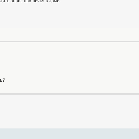
дить опрос про печку в доме.
ть?