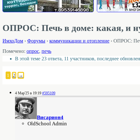
ОПРОС: Печь в доме: какая, и 
ИмхоДом
›
Форумы
›
коммуникации и отопление
›
ОПРОС: Печь
Помечено:
опрос
,
печь
В этой теме 23 ответа, 11 участников, последнее обновле
1
2
→
4 Мар'25 в 19:19
#595109
Висариoн4
OldSchool Admin