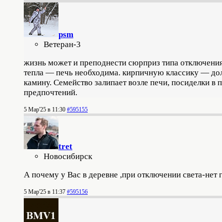
psm
Ветеран-3
жизнь может и преподнести сюрприз типа отключения с
тепла — печь необходима. кирпичную классику — доло
камину. Семейство залипает возле печи, посиделки в 
предпочтений.
5 Мар'25 в 11:30
#595155
tret
Новосибирск
А почему у Вас в деревне ,при отключении света-нет г
5 Мар'25 в 11:37
#595156