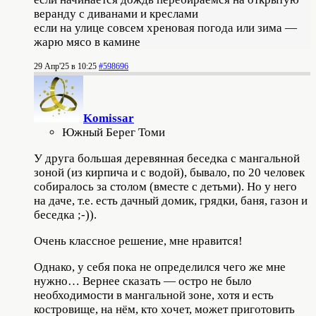
веранду с диванами и креслами
если на улице совсем хреновая погода или зима —
жарю мясо в камине
29 Апр'25 в 10:25
#598696
Komissar
Южный Берег Томи
У друга большая деревянная беседка с мангальной
зоной (из кирпича и с водой), бывало, по 20 человек
собиралось за столом (вместе с детьми). Но у него
на даче, т.е. есть дачный домик, грядки, баня, газон и
беседка ;-)).
Очень классное решение, мне нравится!
Однако, у себя пока не определился чего же мне
нужно… Вернее сказать — остро не было
необходимости в мангальной зоне, хотя и есть
костровище, на нём, кто хочет, может приготовить