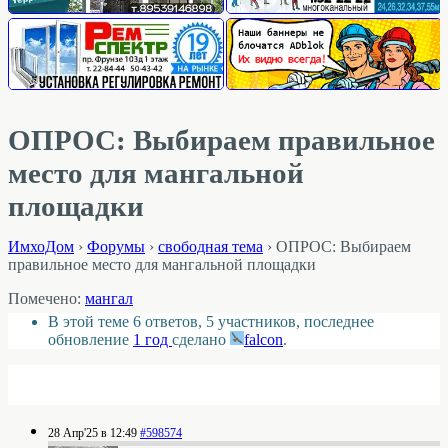
ОПРОС: Выбираем правильное
место для мангальной
площадки
ИмхоДом
›
Форумы
›
свободная тема
›
ОПРОС: Выбираем
правильное место для мангальной площадки
Помечено:
мангал
В этой теме 6 ответов, 5 участников, последнее
обновление
1 год
сделано
falcon
.
28 Апр'25 в 12:49
#598574