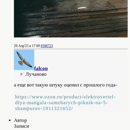
29 Апр'25 в 17:09
#598723
falcon
Лучаново
а еще вот такую штуку оценил с прошлого года-
https://www.ozon.ru/product/elektrovertel-
dlya-mangala-samzharych-piknik-na-5-
shampurov-1911321652/
Автор
Записи