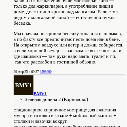
Зависит от назначения. Если мангальная зона —
только для жарки/варки, а употребление пищи в
доме, достаточно крыши над мангалом. Если стол
рядом с мангальной зоной — естественно нужна
беседка.
Мы сначала построили беседку типа для шашлыков,
а по факту все предпочитают есть дома или в бане.
На открытом воздухе или ветер и дождь собирается,
а если хороший вечер — насекомые вылетают.. да и
где шашлыки — там руки надо мыть, туалет и т.п.
так что расслабон в гостинной обычно.
29 Апр'25 в 09:37
#598690
BMV1
Зеленая долина 2 (Корнилово)
стационарное кирпичное кострище для сжигания
мусора и готовки в казане + мобильный мангал +
столики и лавочки вокруг,
если начинается дождь перебираемся на открытую