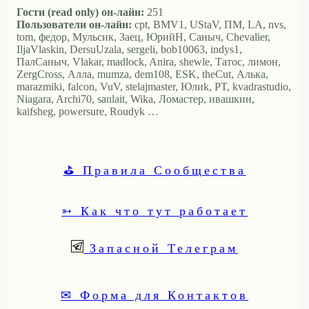
Гости (read only) он-лайн:
251
Пользователи он-лайн:
cpt, BMV1, UStaV, ПМ, LA, nvs,
tom, федор, Мульсик, Заец, ЮрийН, Саныч, Chevalier,
IljaVlaskin, DersuUzala, sergeli, bob10063, indys1,
ПалСаныч, Vlakar, madlock, Anira, shewle, Татос, лимон,
ZergCross, Алла, mumza, dem108, ESK, theCut, Алька,
marazmiki, falcon, VuV, stelajmaster, Юлиk, PT, kvadrastudio,
Niagara, Archi70, sanlait, Wika, Ломастер, ивашкин,
kaifsheg, powersure, Roudyk …
⛳ Правила Сообщества
➳ Как что тут работает
Запасной Телеграм
✉ Форма для Контактов