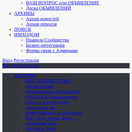
ВАШ ВОПРОС или ОБЪЯВЛЕНИЕ
Доска ОБЪЯВЛЕНИЙ
АРХИВЫ
Архив новостей
Архив опросов
ПОИСК
ИМХОДОМ
Правила Сообщества
Бизнес-интеграция
Форма связи с Админами
Вход
Регистрация
Вход
Регистрация
ФОРУМЫ
ПОСЛЕДНИЕ ТЕМЫ
земля и право
фундаменты и перекрытия
Стройка и Домовладение
стены и конструкции
электричество
коммуникации и отопление
Cад, двор, гараж, баня…
свободная тема
Местные Темы