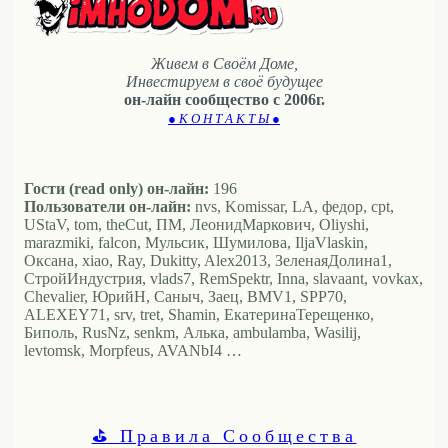
Живем в Своём Доме,
Инвестируем в своё будущее
он-лайн сообщество с 2006г.
● К О Н Т А К Т Ы ●
Гости (read only) он-лайн:
196
Пользователи он-лайн:
nvs, Komissar, LA, федор, cpt,
UStaV, tom, theCut, ПМ, ЛеонидМаркович, Oliyshi,
marazmiki, falcon, Мульсик, Шумилова, IljaVlaskin,
Оксана, xiao, Ray, Dukitty, Alex2013, ЗеленаяДолина1,
СтройИндустрия, vlads7, RemSpektr, Inna, slavaant, vovkax,
Chevalier, ЮрийН, Саныч, Заец, BMV1, SPP70,
ALEXEY71, srv, tret, Shamin, ЕкатеринаТерещенко,
Биполь, RusNz, senkm, Алька, ambulamba, Wasilij,
levtomsk, Morpfeus, AVANbI4 …
⛳ Правила Сообщества