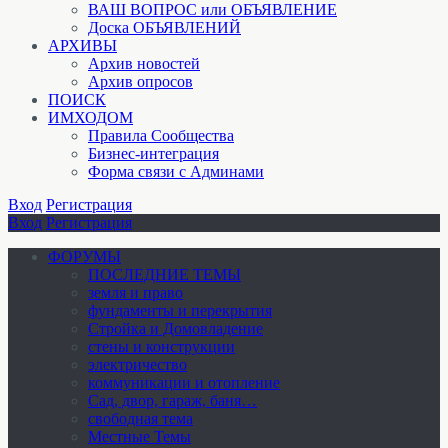
ВАШ ВОПРОС или ОБЪЯВЛЕНИЕ
Доска ОБЪЯВЛЕНИЙ
АРХИВЫ
Архив новостей
Архив опросов
ПОИСК
ИМХОДОМ
Правила Сообщества
Бизнес-интеграция
Форма связи с Админами
Вход
Регистрация
Вход
Регистрация
ФОРУМЫ
ПОСЛЕДНИЕ ТЕМЫ
земля и право
фундаменты и перекрытия
Стройка и Домовладение
стены и конструкции
электричество
коммуникации и отопление
Cад, двор, гараж, баня…
свободная тема
Местные Темы