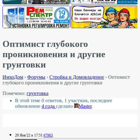
Оптимист глубокого
проникновения и другие
грунтовки
ИмхоДом
›
Форумы
›
Стройка и Домовладение
›
Оптимист
глубокого проникновения и другие грунтовки
Помечено:
грунтовка
В этой теме 0 ответов, 1 участник, последнее
обновление
4 года
сделано
Master
.
29 Янв'22 в 17:51
#7903