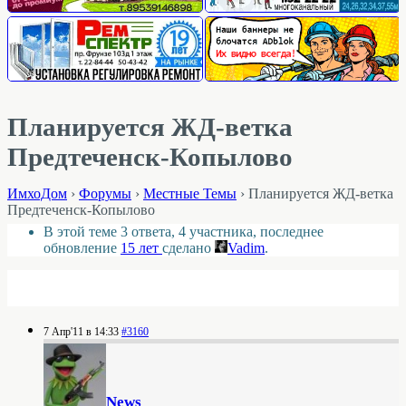
Планируется ЖД-ветка
Предтеченск-Копылово
ИмхоДом
›
Форумы
›
Местные Темы
›
Планируется ЖД-ветка
Предтеченск-Копылово
В этой теме 3 ответа, 4 участника, последнее
обновление
15 лет
сделано
Vadim
.
7 Апр'11 в 14:33
#3160
News