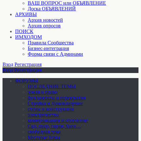
ВАШ ВОПРОС или ОБЪЯВЛЕНИЕ
Доска ОБЪЯВЛЕНИЙ
АРХИВЫ
Архив новостей
Архив опросов
ПОИСК
ИМХОДОМ
Правила Сообщества
Бизнес-интеграция
Форма связи с Админами
Вход
Регистрация
Вход
Регистрация
ФОРУМЫ
ПОСЛЕДНИЕ ТЕМЫ
земля и право
фундаменты и перекрытия
Стройка и Домовладение
стены и конструкции
электричество
коммуникации и отопление
Cад, двор, гараж, баня…
свободная тема
Местные Темы