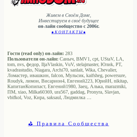
Живем в Своём Доме,
Инвестируем в своё будущее
он-лайн сообщество с 2006г.
● К О Н Т А К Т Ы ●
Гости (read only) он-лайн:
283
Пользователи он-лайн:
Саныч, BMV1, cpt, UStaV, LA,
tom, nvs, федор, IljaVlaskin, VuV, stelajmaster, Юлиk, PT,
kvadrastudio, Niagara, Archi70, sanlait, Wika, Chevalier,
Ломастер, ивашкин, falcon, Мульсик, kaifsheg, powersure,
Roudyk, лимон, Висариoн4, Евгений223, ЮрийН, nikitap,
КапитанКопипаст, Евгений1980, Заец, Алька, marazmiki,
ПМ, xiao, Milka60369, ura567, gaddag, Pronyra, Slavjan,
vbifkol, Voz, Кира, saksaul, Людмилка …
⛳ Правила Сообщества