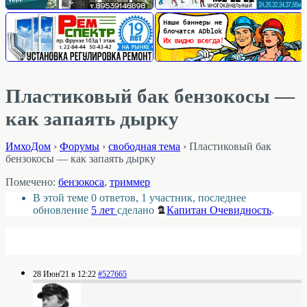
Пластиковый бак бензокосы —
как запаять дырку
ИмхоДом
›
Форумы
›
свободная тема
›
Пластиковый бак
бензокосы — как запаять дырку
Помечено:
бензокоса
,
триммер
В этой теме 0 ответов, 1 участник, последнее
обновление
5 лет
сделано
Капитан Очевидность
.
28 Июн'21 в 12:22
#527665