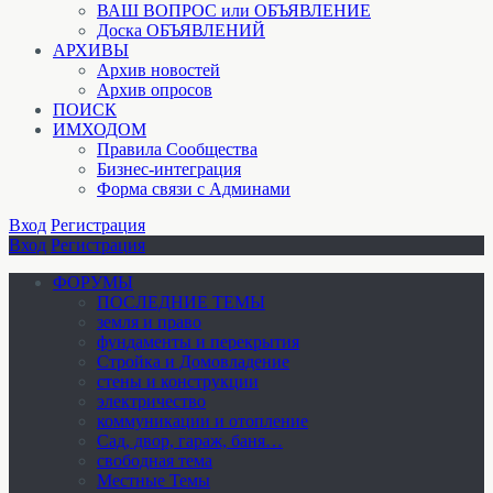
ВАШ ВОПРОС или ОБЪЯВЛЕНИЕ
Доска ОБЪЯВЛЕНИЙ
АРХИВЫ
Архив новостей
Архив опросов
ПОИСК
ИМХОДОМ
Правила Сообщества
Бизнес-интеграция
Форма связи с Админами
Вход
Регистрация
Вход
Регистрация
ФОРУМЫ
ПОСЛЕДНИЕ ТЕМЫ
земля и право
фундаменты и перекрытия
Стройка и Домовладение
стены и конструкции
электричество
коммуникации и отопление
Cад, двор, гараж, баня…
свободная тема
Местные Темы