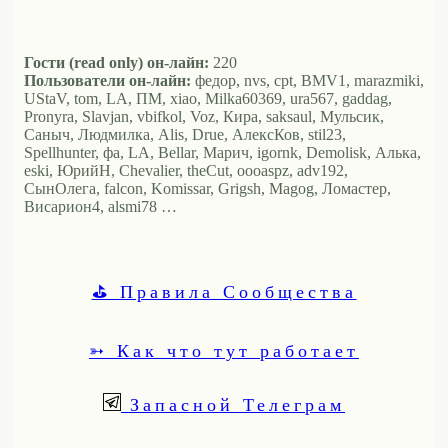
Гости (read only) он-лайн:
220
Пользователи он-лайн:
федор, nvs, cpt, BMV1, marazmiki,
UStaV, tom, LA, ПМ, xiao, Milka60369, ura567, gaddag,
Pronyra, Slavjan, vbifkol, Voz, Кира, saksaul, Мульсик,
Саныч, Людмилка, Alis, Drue, АлексКов, stil23,
Spellhunter, фа, LA, Bellar, Марич, igornk, Demolisk, Алька,
eski, ЮрийН, Chevalier, theCut, oooaspz, adv192,
СынОлега, falcon, Komissar, Grigsh, Magog, Ломастер,
Висариoн4, alsmi78 …
⛳ Правила Сообщества
➳ Как что тут работает
Запасной Телеграм