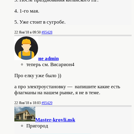
4. 1-го мая.
5. Уже стоит в сугробе.
22 Янв'18 в 09:50
#95428
не admin
теперь см. Висариoн4
Про елку уже было ))
а про электроустановку — напишите какие есть
флагманы на нашем рынке, я не в теме.
22 Янв'18 в 18:03
#95429
Master-krovli.nsk
Пригород