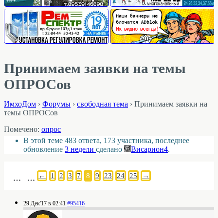
Принимаем заявки на темы
ОПРОСов
ИмхоДом
›
Форумы
›
свободная тема
›
Принимаем заявки на
темы ОПРОСов
Помечено:
опрос
В этой теме 483 ответа, 173 участника, последнее
обновление
3 недели
сделано
Висариoн4
.
←
1
2
3
7
8
9
23
24
25
→
…
…
29 Дек'17 в 02:41
#95416