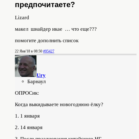
предпочитаете?
Lizard
макел шнайдер икае … что еще???
помогите дополнить список
22 Янв'18 в 08:50
#95427
Ury
Барнаул
ОПРОСик:
Когда выкидываете новогоднюю ёлку?
1. 1 января
2. 14 января
3. После празднования китайского НГ.