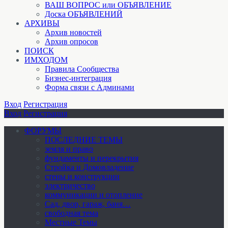
ВАШ ВОПРОС или ОБЪЯВЛЕНИЕ
Доска ОБЪЯВЛЕНИЙ
АРХИВЫ
Архив новостей
Архив опросов
ПОИСК
ИМХОДОМ
Правила Сообщества
Бизнес-интеграция
Форма связи с Админами
Вход
Регистрация
Вход
Регистрация
ФОРУМЫ
ПОСЛЕДНИЕ ТЕМЫ
земля и право
фундаменты и перекрытия
Стройка и Домовладение
стены и конструкции
электричество
коммуникации и отопление
Cад, двор, гараж, баня…
свободная тема
Местные Темы