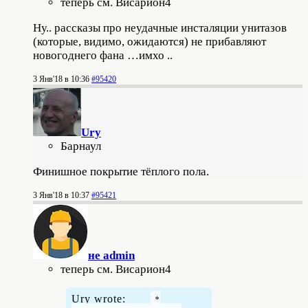
теперь см. Висариoн4
Ну.. рассказы про неудачные инсталяции унитазов
(которые, видимо, ожидаются) не прибавляют
новогоднего фана …имхо ..
3 Янв'18 в 10:36
#95420
Ury
Барнаул
Финишное покрытие тёплого пола.
3 Янв'18 в 10:37
#95421
не admin
теперь см. Висариoн4
Ury wrote: