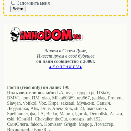
Запомнить меня
Войти
Живем в Своём Доме,
Инвестируем в своё будущее
он-лайн сообщество с 2006г.
● К О Н Т А К Т Ы ●
Гости (read only) он-лайн:
190
Пользователи он-лайн:
LA, nvs, федор, cpt, UStaV,
BMV1, tom, ПМ, xiao, Milka60369, ura567, gaddag, Pronyra,
Slavjan, vbifkol, Voz, Кира, saksaul, Мульсик, Саныч,
Людмилка, Alis, Drue, АлексКов, stil23, marazmiki,
Spellhunter, фа, LA, Bellar, Марич, igornk, Demolisk, Алька,
eski, ЮрийН, Chevalier, theCut, oooaspz, adv192,
СынОлега, falcon, Komissar, Grigsh, Magog, Ломастер,
Висариoн4, alsmi78 …