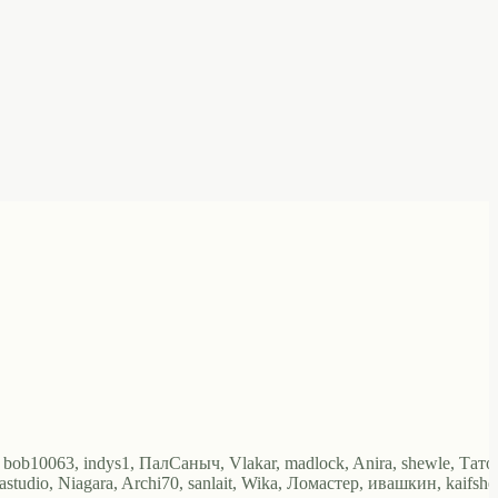
 bob10063, indys1, ПалСаныч, Vlakar, madlock, Anira, shewle, Тато
tudio, Niagara, Archi70, sanlait, Wika, Ломастер, ивашкин, kaifshe