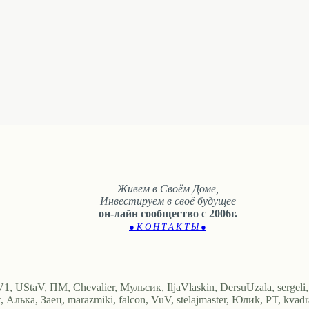
Живем в Своём Доме,
Инвестируем в своё будущее
он-лайн сообщество с 2006г.
● К О Н Т А К Т Ы ●
, UStaV, ПМ, Chevalier, Мульсик, IljaVlaskin, DersuUzala, sergeli,
ка, Заец, marazmiki, falcon, VuV, stelajmaster, Юлиk, PT, kvadras