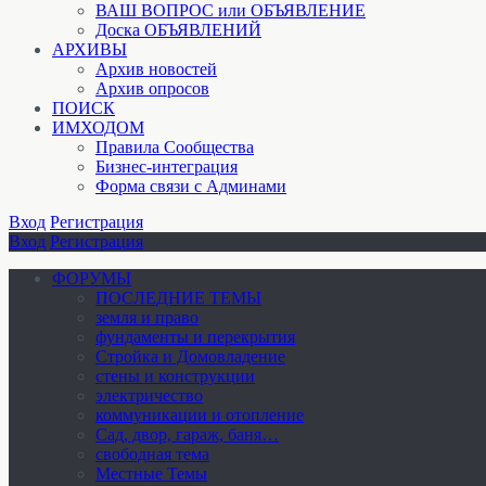
ВАШ ВОПРОС или ОБЪЯВЛЕНИЕ
Доска ОБЪЯВЛЕНИЙ
АРХИВЫ
Архив новостей
Архив опросов
ПОИСК
ИМХОДОМ
Правила Сообщества
Бизнес-интеграция
Форма связи с Админами
Вход
Регистрация
Вход
Регистрация
ФОРУМЫ
ПОСЛЕДНИЕ ТЕМЫ
земля и право
фундаменты и перекрытия
Стройка и Домовладение
стены и конструкции
электричество
коммуникации и отопление
Cад, двор, гараж, баня…
свободная тема
Местные Темы