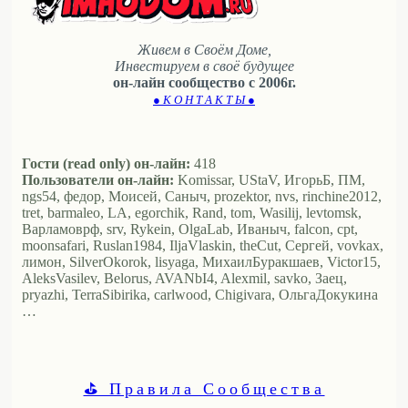
Живем в Своём Доме,
Инвестируем в своё будущее
он-лайн сообщество с 2006г.
● К О Н Т А К Т Ы ●
Гости (read only) он-лайн:
418
Пользователи он-лайн:
Komissar, UStaV, ИгорьБ, ПМ,
ngs54, федор, Моисей, Саныч, prozektor, nvs, rinchine2012,
tret, barmaleo, LA, egorchik, Rand, tom, Wasilij, levtomsk,
Варламоврф, srv, Rykein, OlgaLab, Иваныч, falcon, cpt,
moonsafari, Ruslan1984, IljaVlaskin, theCut, Сергей, vovkax,
лимон, SilverOkorok, lisyaga, МихаилБуракшаев, Victor15,
AleksVasilev, Belorus, AVANbI4, Alexmil, savko, Заец,
pryazhi, TerraSibirika, carlwood, Chigivara, ОльгаДокукина
…
⛳ Правила Сообщества