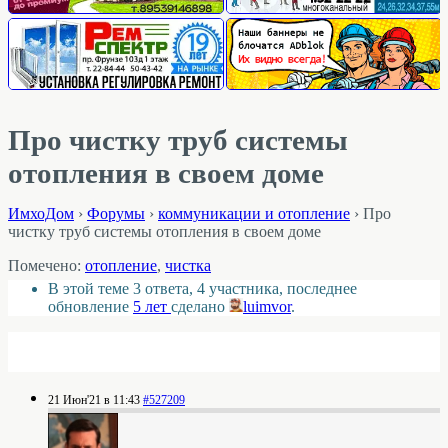
Про чистку труб системы
отопления в своем доме
ИмхоДом
›
Форумы
›
коммуникации и отопление
›
Про
чистку труб системы отопления в своем доме
Помечено:
отопление
,
чистка
В этой теме 3 ответа, 4 участника, последнее
обновление
5 лет
сделано
luimvor
.
21 Июн'21 в 11:43
#527209