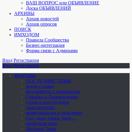
ВАШ ВОПРОС или ОБЪЯВЛЕНИЕ
Доска ОБЪЯВЛЕНИЙ
АРХИВЫ
Архив новостей
Архив опросов
ПОИСК
ИМХОДОМ
Правила Сообщества
Бизнес-интеграция
Форма связи с Админами
Вход
Регистрация
Вход
Регистрация
ФОРУМЫ
ПОСЛЕДНИЕ ТЕМЫ
земля и право
фундаменты и перекрытия
Стройка и Домовладение
стены и конструкции
электричество
коммуникации и отопление
Cад, двор, гараж, баня…
свободная тема
Местные Темы