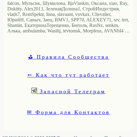
falcon, Мульсик, Шумилова, IljaVlaskin, Оксана, xiao, Ray,
Dukitty, Alex2013, ЗеленаяДолина1, СтройИндустрия,
vlads7, RemSpektr, Inna, slavaant, vovkax, Chevalier,
ЮрийН, Саныч, Заец, BMV1, SPP70, ALEXEY71, srv, tret,
Shamin, ЕкатеринаТерещенко, Биполь, RusNz, senkm,
Алька, ambulamba, Wasilij, levtomsk, Morpfeus, AVANbI4 …
⛳ Правила Сообщества
➳ Как что тут работает
Запасной Телеграм
✉ Форма для Контактов