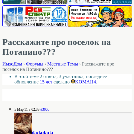
Расскажите про поселок на
Потанино???
ИмхоДом
›
Форумы
›
Местные Темы
›
Расскажите про
поселок на Потанино???
В этой теме 2 ответа, 3 участника, последнее
обновление
15 лет
сделано
KOMAH4
.
5 Мар'11 в 02:33
#3065
dadadada