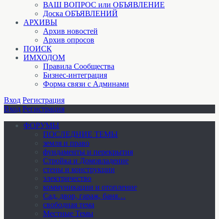
ВАШ ВОПРОС или ОБЪЯВЛЕНИЕ
Доска ОБЪЯВЛЕНИЙ
АРХИВЫ
Архив новостей
Архив опросов
ПОИСК
ИМХОДОМ
Правила Сообщества
Бизнес-интеграция
Форма связи с Админами
Вход
Регистрация
Вход
Регистрация
ФОРУМЫ
ПОСЛЕДНИЕ ТЕМЫ
земля и право
фундаменты и перекрытия
Стройка и Домовладение
стены и конструкции
электричество
коммуникации и отопление
Cад, двор, гараж, баня…
свободная тема
Местные Темы