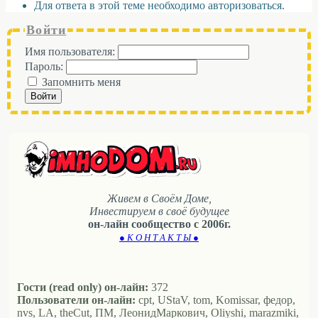
Для ответа в этой теме необходимо авторизоваться.
Войти
Имя пользователя:
Пароль:
Запомнить меня
Войти
Живем в Своём Доме,
Инвестируем в своё будущее
он-лайн сообщество с 2006г.
● К О Н Т А К Т Ы ●
Гости (read only) он-лайн:
372
Пользователи он-лайн:
cpt, UStaV, tom, Komissar, федор,
nvs, LA, theCut, ПМ, ЛеонидМаркович, Oliyshi, marazmiki,