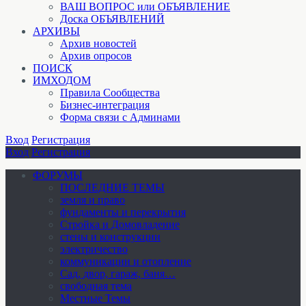
ВАШ ВОПРОС или ОБЪЯВЛЕНИЕ
Доска ОБЪЯВЛЕНИЙ
АРХИВЫ
Архив новостей
Архив опросов
ПОИСК
ИМХОДОМ
Правила Сообщества
Бизнес-интеграция
Форма связи с Админами
Вход
Регистрация
Вход
Регистрация
ФОРУМЫ
ПОСЛЕДНИЕ ТЕМЫ
земля и право
фундаменты и перекрытия
Стройка и Домовладение
стены и конструкции
электричество
коммуникации и отопление
Cад, двор, гараж, баня…
свободная тема
Местные Темы