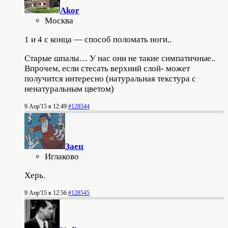
Akor
Москва
1 и 4 с конца — способ поломать ноги..
Старые шпалы… У нас они не такие симпатичные..
Впрочем, если стесать верхний слой- может
получится интересно (натуральная текстура с
ненатуральным цветом)
9 Апр'15 в 12:49
#128544
Заец
Иглаково
Херь.
9 Апр'15 в 12:56
#128545