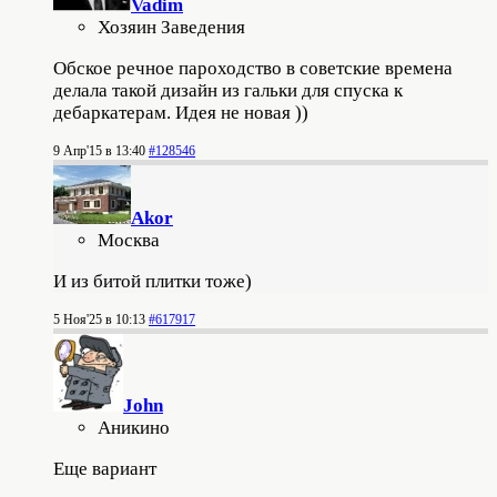
Vadim
Хозяин Заведения
Обское речное пароходство в советские времена
делала такой дизайн из гальки для спуска к
дебаркатерам. Идея не новая ))
9 Апр'15 в 13:40
#128546
Akor
Москва
И из битой плитки тоже)
5 Ноя'25 в 10:13
#617917
John
Аникино
Еще вариант