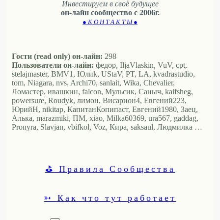
Инвестируем в своё будущее
он-лайн сообщество с 2006г.
● К О Н Т А К Т Ы ●
Гости (read only) он-лайн:
298
Пользователи он-лайн:
федор, IljaVlaskin, VuV, cpt,
stelajmaster, BMV1, Юлиk, UStaV, PT, LA, kvadrastudio,
tom, Niagara, nvs, Archi70, sanlait, Wika, Chevalier,
Ломастер, ивашкин, falcon, Мульсик, Саныч, kaifsheg,
powersure, Roudyk, лимон, Висариoн4, Евгений223,
ЮрийН, nikitap, КапитанКопипаст, Евгений1980, Заец,
Алька, marazmiki, ПМ, xiao, Milka60369, ura567, gaddag,
Pronyra, Slavjan, vbifkol, Voz, Кира, saksaul, Людмилка …
⛳ Правила Сообщества
➳ Как что тут работает