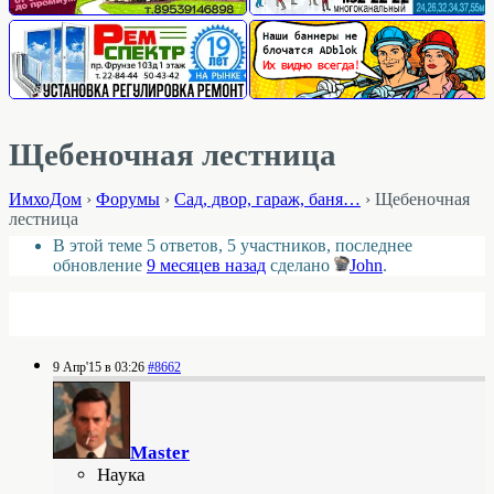
Щебеночная лестница
ИмхоДом
›
Форумы
›
Cад, двор, гараж, баня…
›
Щебеночная
лестница
В этой теме 5 ответов, 5 участников, последнее
обновление
9 месяцев назад
сделано
John
.
9 Апр'15 в 03:26
#8662
Master
Наука