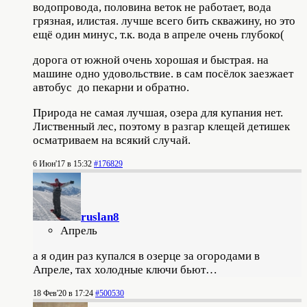
водопровода, половина веток не работает, вода
грязная, илистая. лучше всего бить скважину, но это
ещё один минус, т.к. вода в апреле очень глубоко(
дорога от южной очень хорошая и быстрая. на
машине одно удовольствие. в сам посёлок заезжает
автобус до пекарни и обратно.
Природа не самая лучшая, озера для купания нет.
Лиственный лес, поэтому в разгар клещей детишек
осматриваем на всякий случай.
6 Июн'17 в 15:32
#176829
ruslan8
Апрель
а я один раз купался в озерце за огородами в
Апреле, тах холодные ключи бьют…
18 Фев'20 в 17:24
#500530