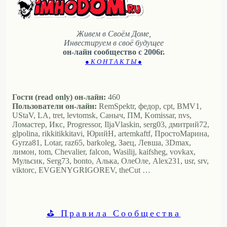
Живем в Своём Доме,
Инвестируем в своё будущее
он-лайн сообщество с 2006г.
● К О Н Т А К Т Ы ●
Гости (read only) он-лайн:
460
Пользователи он-лайн:
RemSpektr, федор, cpt, BMV1,
UStaV, LA, tret, levtomsk, Саныч, ПМ, Komissar, nvs,
Ломастер, Икс, Progressor, IljaVlaskin, serg03, дмитрий72,
glpolina, rikkitikkitavi, ЮрийН, artemkaftf, ПростоМарина,
Gyrza81, Lotar, raz65, barkoleg, Заец, Левша, 3Dmax,
лимон, tom, Chevalier, falcon, Wasilij, kaifsheg, vovkax,
Мульсик, Serg73, bonto, Алька, ОлеОле, Alex231, usr, srv,
viktorc, EVGENYGRIGOREV, theCut …
⛳ Правила Сообщества