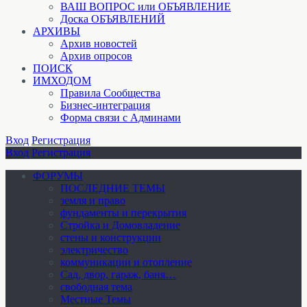
ВАШ ВОПРОС или ОБЪЯВЛЕНИЕ
Доска ОБЪЯВЛЕНИЙ
АРХИВЫ
Архив новостей
Архив опросов
ПОИСК
ИМХОДОМ
Правила Сообщества
Бизнес-интеграция
Форма связи с Админами
Вход
Регистрация
Вход
Регистрация
ФОРУМЫ
ПОСЛЕДНИЕ ТЕМЫ
земля и право
фундаменты и перекрытия
Стройка и Домовладение
стены и конструкции
электричество
коммуникации и отопление
Cад, двор, гараж, баня…
свободная тема
Местные Темы