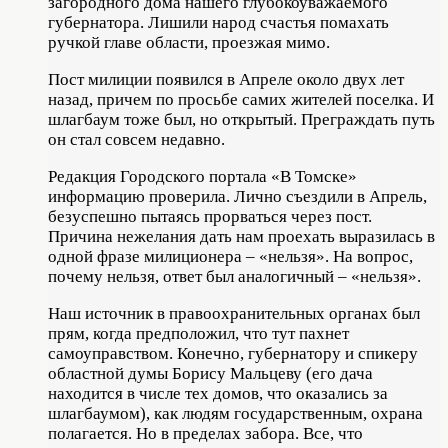
загородного дома нашего глубокоуважаемого
губернатора. Лишили народ счастья помахать
ручкой главе области, проезжая мимо.
Пост милиции появился в Апреле около двух лет
назад, причем по просьбе самих жителей поселка. И
шлагбаум тоже был, но открытый. Преграждать путь
он стал совсем недавно.
Редакция Городского портала «В Томске»
информацию проверила. Лично съездили в Апрель,
безуспешно пытаясь прорваться через пост.
Причина нежелания дать нам проехать выразилась в
одной фразе милиционера – «нельзя». На вопрос,
почему нельзя, ответ был аналогичный – «нельзя».
Наш источник в правоохранительных органах был
прям, когда предположил, что тут пахнет
самоуправством. Конечно, губернатору и спикеру
областной думы Борису Мальцеву (его дача
находится в числе тех домов, что оказались за
шлагбаумом), как людям государственным, охрана
полагается. Но в пределах забора. Все, что