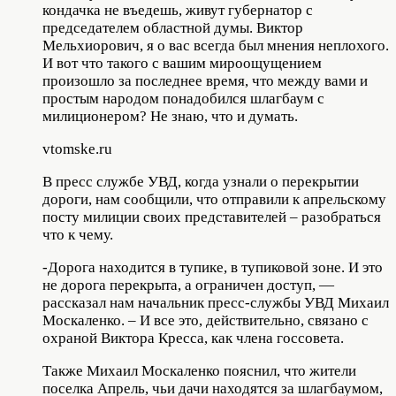
кондачка не въедешь, живут губернатор с
председателем областной думы. Виктор
Мельхиорович, я о вас всегда был мнения неплохого.
И вот что такого с вашим мироощущением
произошло за последнее время, что между вами и
простым народом понадобился шлагбаум с
милиционером? Не знаю, что и думать.
vtomske.ru
В пресс службе УВД, когда узнали о перекрытии
дороги, нам сообщили, что отправили к апрельскому
посту милиции своих представителей – разобраться
что к чему.
-Дорога находится в тупике, в тупиковой зоне. И это
не дорога перекрыта, а ограничен доступ, —
рассказал нам начальник пресс-службы УВД Михаил
Москаленко. – И все это, действительно, связано с
охраной Виктора Кресса, как члена госсовета.
Также Михаил Москаленко пояснил, что жители
поселка Апрель, чьи дачи находятся за шлагбаумом,