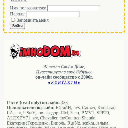
Имя пользователя:
Пароль:
Запомнить меня
Войти
Живем в Своём Доме,
Инвестируем в своё будущее
он-лайн сообщество с 2006г.
● К О Н Т А К Т Ы ●
Гости (read only) он-лайн:
333
Пользователи он-лайн:
ЮрийН, nvs, Саныч, Komissar,
LA, cpt, UStaV, tom, федор, ПМ, Заец, BMV1, SPP70,
ALEXEY71, srv, Chevalier, theCut, tret, Shamin,
ЕкатеринаТерещенко, Биполь, RusNz, senkm, Алька,