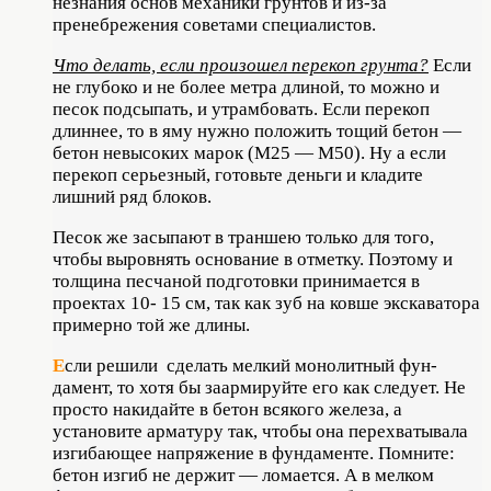
незнания основ механики грунтов и из-за
пренебрежения советами специа­листов.
Что делать, если произошел перекоп грунта?
Если
не глубоко и не более метра длиной, то можно и
песок подсыпать, и утрамбовать. Если перекоп
длиннее, то в яму нужно положить тощий бетон —
бетон невысоких марок (М25 — М50). Ну а если
перекоп серьезный, готовьте деньги и кладите
лишний ряд блоков.
Песок же засыпают в траншею только для того,
чтобы выровнять основание в отметку. Поэтому и
толщина песчаной подготовки принимается в
проектах 10- 15 см, так как зуб на ковше экскаватора
примерно той же длины.
Е
сли решили сделать мелкий монолитный фун­
дамент, то хотя бы заармируйте его как следует. Не
просто накидайте в бетон вся­кого железа, а
установите арматуру так, чтобы она перехватывала
изгибающее на­пряжение в фундаменте. Помните:
бетон изгиб не держит — ломается. А в мелком