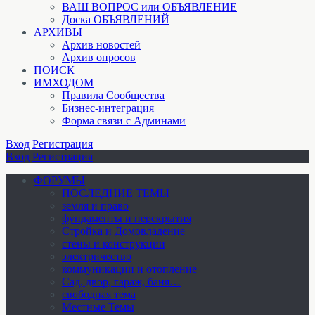
ВАШ ВОПРОС или ОБЪЯВЛЕНИЕ
Доска ОБЪЯВЛЕНИЙ
АРХИВЫ
Архив новостей
Архив опросов
ПОИСК
ИМХОДОМ
Правила Сообщества
Бизнес-интеграция
Форма связи с Админами
Вход
Регистрация
Вход
Регистрация
ФОРУМЫ
ПОСЛЕДНИЕ ТЕМЫ
земля и право
фундаменты и перекрытия
Стройка и Домовладение
стены и конструкции
электричество
коммуникации и отопление
Cад, двор, гараж, баня…
свободная тема
Местные Темы