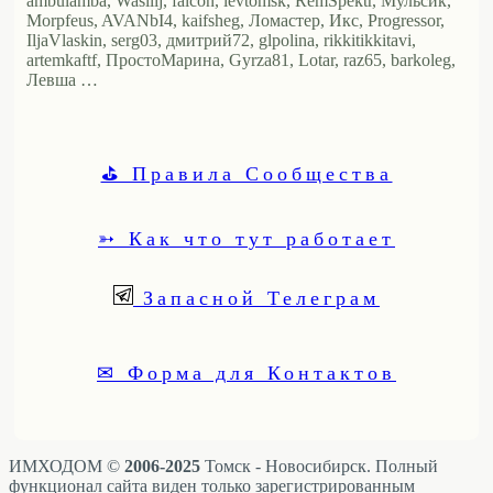
ambulamba, Wasilij, falcon, levtomsk, RemSpektr, Мульсик,
Morpfeus, AVANbI4, kaifsheg, Ломастер, Икс, Progressor,
IljaVlaskin, serg03, дмитрий72, glpolina, rikkitikkitavi,
artemkaftf, ПростоМарина, Gyrza81, Lotar, raz65, barkoleg,
Левша …
⛳ Правила Сообщества
➳ Как что тут работает
Запасной Телеграм
✉ Форма для Контактов
ИМХОДОМ ©
2006-2025
Томск - Новосибирск. Полный
функционал сайта виден только зарегистрированным