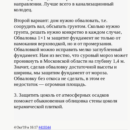
направ­лении. Лучше всего в канализационный
колодец.
Второй вариант: дом нужно об­валовать, т.е.
соорудить вал, обсыпать грунтом. Сколько нужно
грунта, решать нужно конкретно в каждом случае,
Обваловка 1×1 м защитит фундамент не только от
намокания верховодкой, но и от про­мерзания.
Обваловкой можно исправить мелко заглубленный
фундамент. Нам из­ вестно, что суровый мороз может
проник­нуть в Московской области на глубину 1,4 м.
Значит, сделав обваловку достаточ­ной высоты и
ширины, мы защитим фун­дамент от мороза.
Обваловку без откоса не сделать, в этом ее
недостаток — ог­ромная площадь.
3. Защитить цоколь от атмосферных осадков
поможет обыкновенная облицов­ка стены цоколя
керамической плиткой.
4 Окт'19 в 16:17
#419344