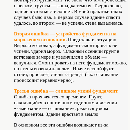
с песком, грунты — ло­шадка темная. Твердо знаю,
здание в этом месте лопнет. В моей практике таких
слу­чаев было два. В первом случае здание спасти
удалось, во втором — не успели, стена вывалилась.
Вторая ошибка — устройство фундамен­та на
мороженом основании.
Представьте ситуацию.
Вырыли котлован, а фундамент смонтировать не
успели, ударил мороз. ‘Влажный осенний грунт в
котловане замерз и увеличился в объеме —
вспучился. Смон­тировать на него фундамент можно,
но стены возводить нельзя. Иначе весной фунт
оттает, просядет, стены затрещат (т.к. оттаивание
происходит неравномерно).
Третья ошибка — слишком узкий фундамент.
Ошибка проявляется со вре­менем. Грунт,
находящийся в постоянном годичном движении
«замерзание — отта­ивание», режется узким
фундаментом. Здание врастает в землю.
В основном все эти ошибки возникают из-за