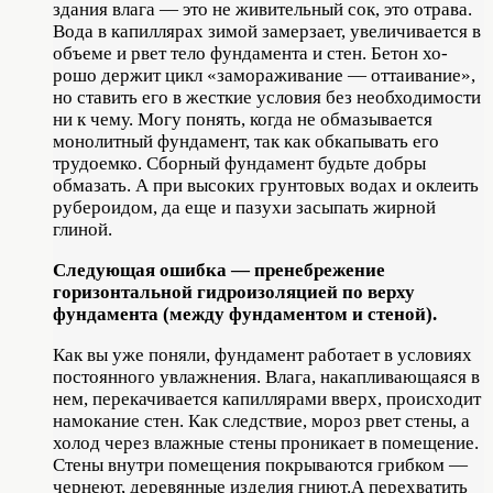
здания влага — это не живитель­ный сок, это отрава.
Вода в капиллярах зимой замерзает, увеличивается в
объеме и рвет тело фундамента и стен. Бетон хо­
рошо держит цикл «замораживание — от­таивание»,
но ставить его в жесткие ус­ловия без необходимости
ни к чему. Могу понять, когда не обмазывается
монолит­ный фундамент, так как обкапывать его
трудоемко. Сборный фундамент будьте добры
обмазать. А при высоких грунтовых водах и оклеить
рубероидом, да еще и па­зухи засыпать жирной
глиной.
Следующая ошибка — пренебрежение
горизонтальной гидроизоляцией по верху
фундамента (между фундаментом и сте­ной).
Как вы уже поняли, фундамент рабо­тает в условиях
постоянного увлажнения. Влага, накапливающаяся в
нем, перека­чивается капиллярами вверх, происходит
намокание стен. Как следствие, мороз рвет стены, а
холод через влажные стены проникает в помещение.
Стены внутри помещения покрываются грибком —
чер­неют, деревянные изделия гниют.А перехватить