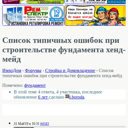
Список типичных ошибок при
строительстве фундамента хенд-
мейд
ИмхоДом
›
Форумы
›
Стройка и Домовладение
›
Список
типичных ошибок при строительстве фундамента хенд-мейд
Помечено:
фундамент
В этой теме 4 ответа, 4 участника, последнее
обновление
6 лет
сделано
j.boroda
.
31 Май'19 в 10:31
#4343