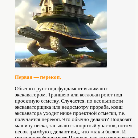
Первая — перекоп.
Обычно грунт под фундамент вынимают
экскаватором. Траншею или котлован роют под
проект­ную отметку. Случается, по неопытности
экскаваторщика или недосмотру прораба, ковш
экскаватора уходит ниже проектной отметки, т.е.
получается перекоп. Что обычно делают? Подвозят
машину песка, засыпают запоротый участок, потом
песок трамбуют, делают вид, что «так и было». И
монтируют фундамент. Не знаю, что там происходит