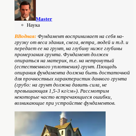
Master
Наука
ВВодная:
Фундамент воспринимает на себя на­
грузку от веса здания, снега, ветра, людей и т.д. и
передает ее на грунт, на глубину ниже глубины
промерзания грунта. Фун­дамент должен
опираться на материк, т.е. на нетронутый
(естественного уплотне­ния) грунт. Площадь
опирания фундамен­та должна быть достаточной
для проч­ностных характеристик данного грунта
(грубо: на грунт должна давить сила, не
превышающая 1,5-3 кг/см»). Рассмотрим
некоторые часто встре­чающиеся ошибки,
возникающие при устройстве фундаментов.