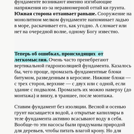
фундаменте возникают именно изгибаю­щие
напряжения из-за неравномерной от­тай ки грунта.
Южная сторона оттаивает раньше.
Сооружение на
монолитном мел­ком фундаменте напоминает ладью
в море, раскачивает его, как угодно. А сло­мает или
нет на очередной волне, одному Богу известно.
Теперь об ошибках, происходящих от
легкомыслия.
Очень часто пренебре­гают
вертикальной гидроизоляцией фунда­мента. Казалось
бы, чего проще, прома­зать фундаментные блоки
битумом, раз­веденным в керосине. Нижние блоки —
с трех сторон, верхние — с двух или с одной, если
здание с подвалом. Промазать их можно наверху (до
монтажа) и внизу, в траншее, после монтажа.
Ставим фундамент без изоляции. Вес­ной и осенью
грунт насыщается водой, а открытые капилляры в
теле фундамента активно всасывают воду в себя.
Вообще-то эти насосы были придуманы природой
для деревьев, чтобы питать влагой крону. Но для