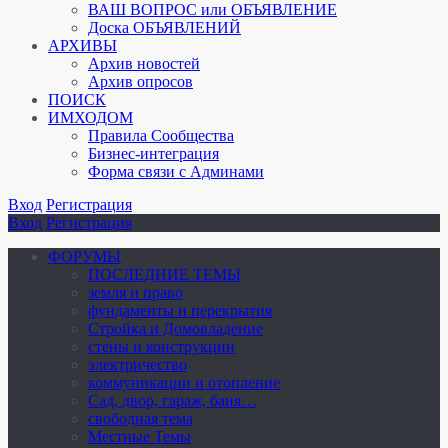
ВАШ ВОПРОС или ОБЪЯВЛЕНИЕ
Доска ОБЪЯВЛЕНИЙ
АРХИВЫ
Архив новостей
Архив опросов
ПОИСК
ИМХОДОМ
Правила Сообщества
Бизнес-интеграция
Форма связи с Админами
Вход
Регистрация
Вход
Регистрация
ФОРУМЫ
ПОСЛЕДНИЕ ТЕМЫ
земля и право
фундаменты и перекрытия
Стройка и Домовладение
стены и конструкции
электричество
коммуникации и отопление
Cад, двор, гараж, баня…
свободная тема
Местные Темы