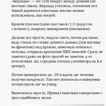
«веранды» — по сути пандус между домами (не
жесткие связи). Веранда утеплена, отопления нет.
Зимой держится плюсовая, вполне можно
использовать, как погреб.
Кровля плоская (один скат около 1,5 градусов,
«лотком»), покрыта линокромом (наплавлен).
Дальше все просто, надуло снега, потом растаяло,
вода стекла по стенке дачного домика (там вагонка
на фронтоне) под кровлю, намочила пеноизол
потолка, оторвала крепления ПВХ панелей. Сразу не
заметил (даже на фото прогиб не заметен, а от
потолочных лаг, середина отошла сантиметра на 4 в
центре).
Потом приморозило до -20 и вдоль лаг потолка
получил конденсат. Там нет пеноизола и наверняка
зазоры вдоль лаг на улицу.
Вылечилось просто. Прижал панельки саморезами с
прессшайбами к лагам.