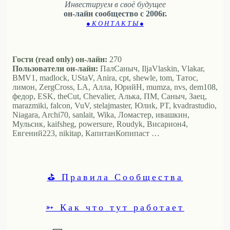
Инвестируем в своё будущее
он-лайн сообщество с 2006г.
● К О Н Т А К Т Ы ●
Гости (read only) он-лайн:
270
Пользователи он-лайн:
ПалСаныч, IljaVlaskin, Vlakar,
BMV1, madlock, UStaV, Anira, cpt, shewle, tom, Татос,
лимон, ZergCross, LA, Алла, ЮрийН, mumza, nvs, dem108,
федор, ESK, theCut, Chevalier, Алька, ПМ, Саныч, Заец,
marazmiki, falcon, VuV, stelajmaster, Юлиk, PT, kvadrastudio,
Niagara, Archi70, sanlait, Wika, Ломастер, ивашкин,
Мульсик, kaifsheg, powersure, Roudyk, Висариoн4,
Евгений223, nikitap, КапитанКопипаст …
⛳ Правила Сообщества
➳ Как что тут работает