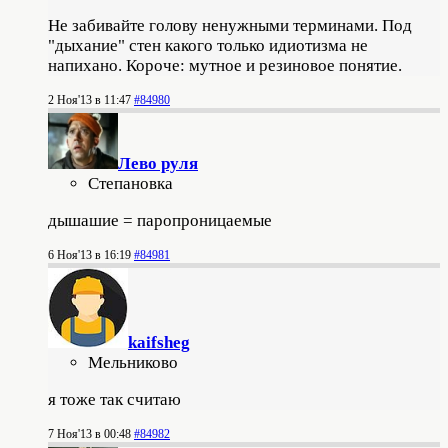
Не забивайте голову ненужными терминами. Под
"дыхание" стен какого только идиотизма не
напихано. Короче: мутное и резиновое понятие.
2 Ноя'13 в 11:47
#84980
Лево руля
Степановка
дышашие = паропроницаемые
6 Ноя'13 в 16:19
#84981
kaifsheg
Мельниково
я тоже так считаю
7 Ноя'13 в 00:48
#84982