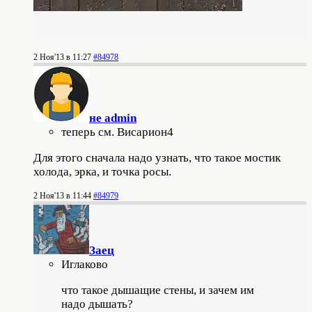
2 Ноя'13 в 11:27
#84978
не admin
теперь см. Висариoн4
Для этого сначала надо узнать, что такое мостик
холода, эрка, и точка росы.
2 Ноя'13 в 11:44
#84979
Заец
Иглаково
что такое дышащие стены, и зачем им
надо дышать?