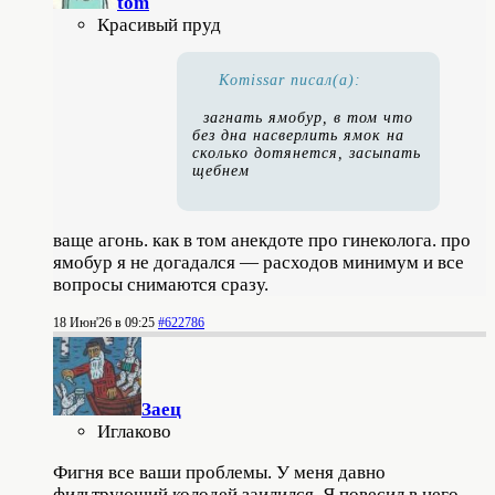
tom
Красивый пруд
Komissar писал(а):
загнать ямобур, в том что
без дна насверлить ямок на
сколько дотянется, засыпать
щебнем
ваще агонь. как в том анекдоте про гинеколога. про
ямобур я не догадался — расходов минимум и все
вопросы снимаются сразу.
18 Июн'26 в 09:25
#622786
Заец
Иглаково
Фигня все ваши проблемы. У меня давно
фильтрующий колодей заилился. Я повесил в него