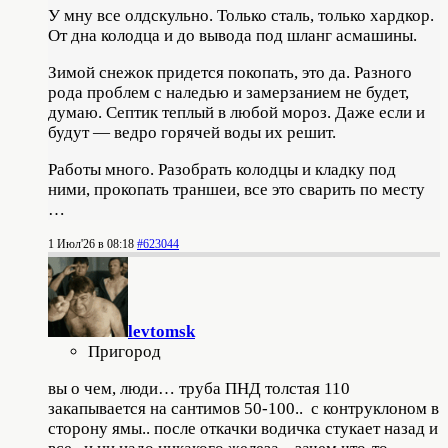
У мну все олдскульно. Только сталь, только хардкор.
От дна колодца и до вывода под шланг асмашины.
Зимой снежок придется покопать, это да. Разного
рода проблем с наледью и замерзанием не будет,
думаю. Септик теплый в любой мороз. Даже если и
будут — ведро горячей воды их решит.
Работы много. Разобрать колодцы и кладку под
ними, прокопать траншеи, все это сварить по месту
…
1 Июл'26 в 08:18
#623044
levtomsk
Пригород
вы о чем, люди… труба ПНД толстая 110
закапывается на сантимов 50-100.. с контруклоном в
сторону ямы.. после откачки водичка стукает назад и