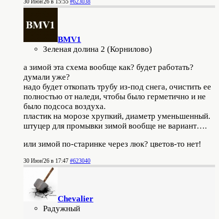
30 Июн'26 в 15:55
#623038
BMV1
Зеленая долина 2 (Корнилово)
а зимой эта схема вообще как? будет работать?
думали уже?
надо будет откопать трубу из-под снега, очистить ее
полностью от наледи, чтобы было герметично и не
было подсоса воздуха.
пластик на морозе хрупкий, диаметр уменьшенный.
штуцер для промывки зимой вообще не вариант….
или зимой по-старинке через люк? цветов-то нет!
30 Июн'26 в 17:47
#623040
Chevalier
Радужный