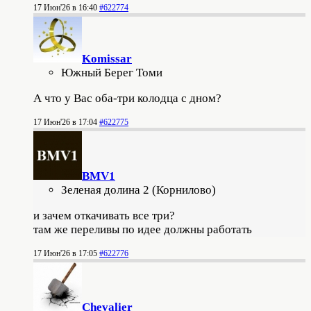
17 Июн'26 в 16:40
#622774
Komissar
Южный Берег Томи
А что у Вас оба-три колодца с дном?
17 Июн'26 в 17:04
#622775
BMV1
Зеленая долина 2 (Корнилово)
и зачем откачивать все три?
там же переливы по идее должны работать
17 Июн'26 в 17:05
#622776
Chevalier