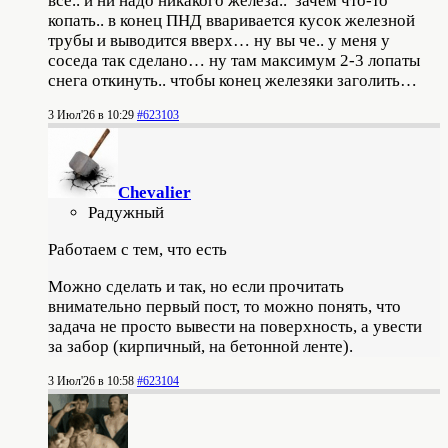
все.. и ни надо никакого железа.. зачем что-то
копать.. в конец ПНД вваривается кусок железной
трубы и выводится вверх… ну вы че.. у меня у
соседа так сделано… ну там максимум 2-3 лопаты
снега откинуть.. чтобы конец железяки заголить…
3 Июл'26 в 10:29
#623103
Chevalier
Радужный
Работаем с тем, что есть
Можно сделать и так, но если прочитать
внимательно первый пост, то можно понять, что
задача не просто вывести на поверхность, а увести
за забор (кирпичный, на бетонной ленте).
3 Июл'26 в 10:58
#623104