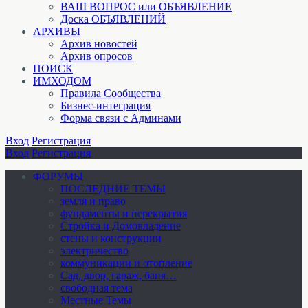
ВАШ ВОПРОС или ОБЪЯВЛЕНИЕ
Доска ОБЪЯВЛЕНИЙ
АРХИВЫ
Архив новостей
Архив опросов
ПОИСК
ИМХОДОМ
Правила Сообщества
Бизнес-интеграция
Форма связи с Админами
Вход
Регистрация
Вход
Регистрация
ФОРУМЫ
ПОСЛЕДНИЕ ТЕМЫ
земля и право
фундаменты и перекрытия
Стройка и Домовладение
стены и конструкции
электричество
коммуникации и отопление
Cад, двор, гараж, баня…
свободная тема
Местные Темы