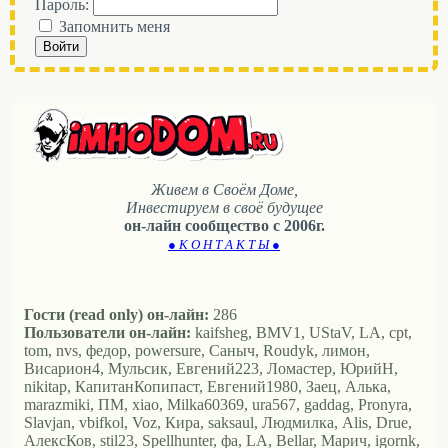
Пароль:
Запомнить меня
Войти
Живем в Своём Доме,
Инвестируем в своё будущее
он-лайн сообщество с 2006г.
● К О Н Т А К Т Ы ●
Гости (read only) он-лайн:
286
Пользователи он-лайн:
kaifsheg, BMV1, UStaV, LA, cpt,
tom, nvs, федор, powersure, Саныч, Roudyk, лимон,
Висариoн4, Мульсик, Евгений223, Ломастер, ЮрийН,
nikitap, КапитанКопипаст, Евгений1980, Заец, Алька,
marazmiki, ПМ, xiao, Milka60369, ura567, gaddag, Pronyra,
Slavjan, vbifkol, Voz, Кира, saksaul, Людмилка, Alis, Drue,
АлексКов, stil23, Spellhunter, фа, LA, Bellar, Марич, igornk,