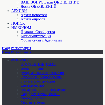
ВАШ ВОПРОС или ОБЪЯВЛЕНИЕ
Доска ОБЪЯВЛЕНИЙ
АРХИВЫ
Архив новостей
Архив опросов
ПОИСК
ИМХОДОМ
Правила Сообщества
Бизнес-интеграция
Форма связи с Админами
Вход
Регистрация
Вход
Регистрация
ФОРУМЫ
ПОСЛЕДНИЕ ТЕМЫ
земля и право
фундаменты и перекрытия
Стройка и Домовладение
стены и конструкции
электричество
коммуникации и отопление
Cад, двор, гараж, баня…
свободная тема
Местные Темы