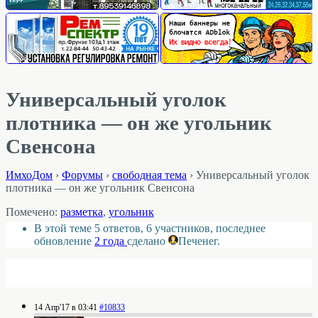
Универсальный уголок
плотника — он же угольник
Свенсона
ИмхоДом
›
Форумы
›
свободная тема
›
Универсальный уголок
плотника — он же угольник Свенсона
Помечено:
разметка
,
угольник
В этой теме 5 ответов, 6 участников, последнее
обновление
2 года
сделано
Печенег
.
14 Апр'17 в 03:41
#10833