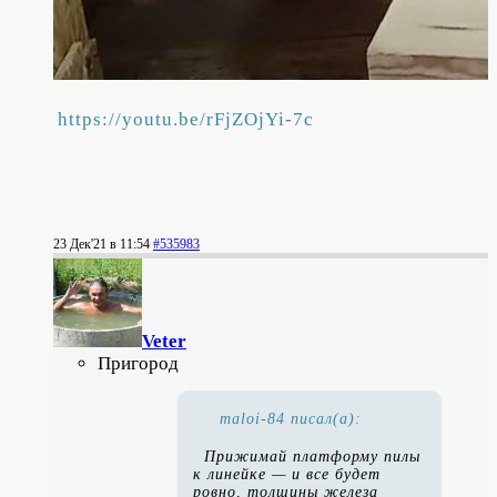
https://youtu.be/rFjZOjYi-7c
23 Дек'21 в 11:54
#535983
Veter
Пригород
maloi-84 писал(а):
Прижимай платформу пилы
к линейке — и все будет
ровно, толщины железа