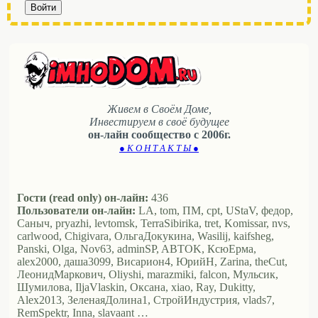
Войти
Живем в Своём Доме,
Инвестируем в своё будущее
он-лайн сообщество с 2006г.
● К О Н Т А К Т Ы ●
Гости (read only) он-лайн:
436
Пользователи он-лайн:
LA, tom, ПМ, cpt, UStaV, федор,
Саныч, pryazhi, levtomsk, TerraSibirika, tret, Komissar, nvs,
carlwood, Chigivara, ОльгаДокукина, Wasilij, kaifsheg,
Panski, Olga, Nov63, adminSP, ABTOK, КсюЕрма,
alex2000, даша3099, Висариoн4, ЮрийН, Zarina, theCut,
ЛеонидМаркович, Oliyshi, marazmiki, falcon, Мульсик,
Шумилова, IljaVlaskin, Оксана, xiao, Ray, Dukitty,
Alex2013, ЗеленаяДолина1, СтройИндустрия, vlads7,
RemSpektr, Inna, slavaant …