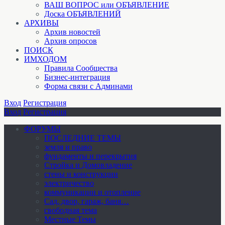
ВАШ ВОПРОС или ОБЪЯВЛЕНИЕ
Доска ОБЪЯВЛЕНИЙ
АРХИВЫ
Архив новостей
Архив опросов
ПОИСК
ИМХОДОМ
Правила Сообщества
Бизнес-интеграция
Форма связи с Админами
Вход
Регистрация
Вход
Регистрация
ФОРУМЫ
ПОСЛЕДНИЕ ТЕМЫ
земля и право
фундаменты и перекрытия
Стройка и Домовладение
стены и конструкции
электричество
коммуникации и отопление
Cад, двор, гараж, баня…
свободная тема
Местные Темы