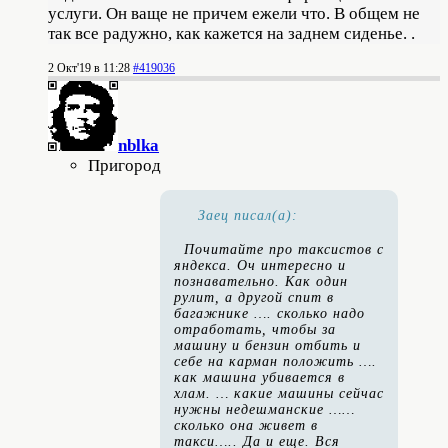
услуги. Он ваще не причем ежели что. В общем не
так все радужно, как кажется на заднем сиденье. .
2 Окт'19 в 11:28
#419036
nblka
Пригород
Заец писал(а):
Почитайте про таксистов с
яндекса. Оч интересно и
познавательно. Как один
рулит, а другой спит в
багажнике …. сколько надо
отработать, чтобы за
машину и бензин отбить и
себе на карман положить ….
как машина убивается в
хлам. … какие машины сейчас
нужны недешманские ……
сколько она живет в
такси….. Да и еще. Вся