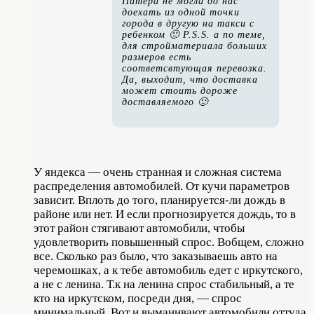
Питера не могла до нас
доехать из одной точки
города в другую на такси с
ребенком 🙂 P.S.S. а по теме,
для стройматериала больших
размеров есть
соответсвтующая перевозка.
Да, выходит, что доставка
может стоить дороже
доставляемого 🙂
У яндекса — очень странная и сложная система
распределения автомобилей. От кучи параметров
зависит. Вплоть до того, планируется-ли дождь в
районе или нет. И если прогнозируется дождь, то в
этот район стягивают автомобили, чтобы
удовлетворить повышенный спрос. Вобщем, сложно
все. Сколько раз было, что заказываешь авто на
черемошках, а к тебе автомобиль едет с иркутского,
а не с ленина. Т.к на ленина спрос стабильный, а те
кто на иркутском, посреди дня, — спрос
минимальный. Вот и выманивают автомобили оттуда