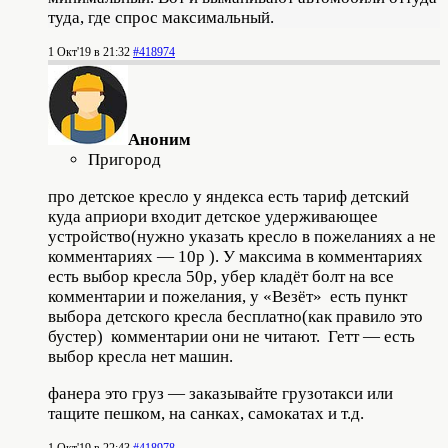
туда, где спрос максимальный.
1 Окт'19 в 21:32
#418974
Аноним
Пригород
про детское кресло у яндекса есть тариф детский
куда априори входит детское удерживающее
устройство(нужно указать кресло в пожеланиях а не
комментариях — 10р ). У максима в комментариях
есть выбор кресла 50р, убер кладёт болт на все
комментарии и пожелания, у «Везёт» есть пункт
выбора детского кресла бесплатно(как правило это
бустер) комментарии они не читают. Гетт — есть
выбор кресла нет машин.
фанера это груз — заказывайте грузотакси или
тащите пешком, на санках, самокатах и т.д.
1 Окт'19 в 22:43
#418978