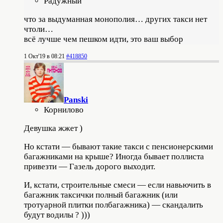
Радужный
что за выдуманная монополия… других такси нет
чтоли…
всё лучше чем пешком идти, это ваш выбор
1 Окт'19 в 08:21
#418850
Panski
Корнилово
Девушка жжет )
Но кстати — бывают такие такси с пенсионерскими
багажниками на крыше? Иногда бывает поллиста
привезти — Газель дорого выходит.
И, кстати, строительные смеси — если навьючить в
багажник таксички полный багажник (или
тротуарной плитки полбагажника) — скандалить
будут водилы ? )))