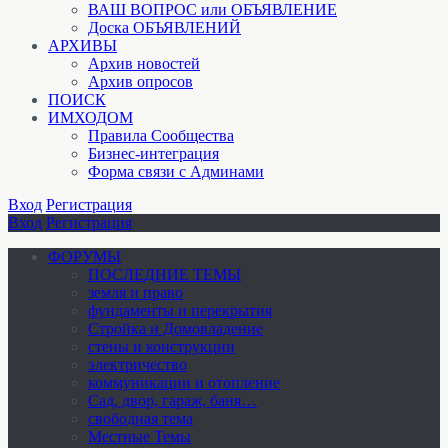
ВАШ ВОПРОС или ОБЪЯВЛЕНИЕ
Доска ОБЪЯВЛЕНИЙ
АРХИВЫ
Архив новостей
Архив опросов
ПОИСК
ИМХОДОМ
Правила Сообщества
Бизнес-интеграция
Форма связи с Админами
Вход
Регистрация
Вход
Регистрация
ФОРУМЫ
ПОСЛЕДНИЕ ТЕМЫ
земля и право
фундаменты и перекрытия
Стройка и Домовладение
стены и конструкции
электричество
коммуникации и отопление
Cад, двор, гараж, баня…
свободная тема
Местные Темы