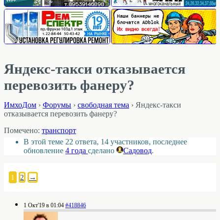
Яндекс-такси отказывается
перевозить фанеру?
ИмхоДом
›
Форумы
›
свободная тема
›
Яндекс-такси
отказывается перевозить фанеру?
Помечено:
транспорт
В этой теме 22 ответа, 14 участников, последнее
обновление
4 года
сделано
Садовод
.
1
2
→
1 Окт'19 в 01:04
#418846