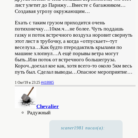
лист улетит до Парижу…Вместе с багажником…
Создавая угрозу окружающим…
Ехать с таким грузом приходится очень
потихонечку…10км.ч…не более. Чуть поддашь
газку и поток встречного воздуха норовит свернуть
этот лист в трубочку, а когда «отпускает»-тут
веселуха…Как будто птеродактиль крылами по
машине хлопнул…А ещё порывы ветра могут
быть..Или поток от встречного большегруза.
Короч..доехал кое как, хотя всего-то около 5км весь
путь был. Сделал выводы…Опасное мероприятие…
1 Окт'19 в 23:25
#418985
Chevalier
Радужный
scaner1981 писал(а):