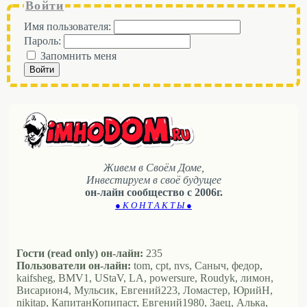
Войти
Имя пользователя:
Пароль:
Запомнить меня
Войти
Живем в Своём Доме,
Инвестируем в своё будущее
он-лайн сообщество с 2006г.
● К О Н Т А К Т Ы ●
Гости (read only) он-лайн:
235
Пользователи он-лайн:
tom, cpt, nvs, Саныч, федор,
kaifsheg, BMV1, UStaV, LA, powersure, Roudyk, лимон,
Висариoн4, Мульсик, Евгений223, Ломастер, ЮрийН,
nikitap, КапитанКопипаст, Евгений1980, Заец, Алька,