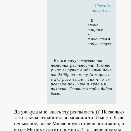
Chevalier
писал(а):
В
этом
вопросе
я
таксистам
сочувствую.
Вы им сочувствуете от
незнания реальности. Так-то
у них выручка в обычный день
от 2500р за смену (в морозы
в 2-3 раза выше). Так что им
реально пох, что и куда им
пихают. Главное чтобы бабло
было.
Да уж куда мне, знать эту реальность ))) Несколько
лет на тачке отработал по молодости. И место было
непыльное, возле Миллениума стояли постоянно, и
возле Метро, если кто помнит. И то, такие доходы