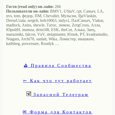
Гости (read only) он-лайн:
266
Пользователи он-лайн:
BMV1, UStaV, cpt, Саныч, LA,
nvs, tom, федор, ПМ, Chevalier, Мульсик, IljaVlaskin,
DersuUzala, sergeli, bob10063, indys1, ПалСаныч, Vlakar,
madlock, Anira, shewle, Татос, лимон, ZergCross, Алла,
ЮрийН, mumza, dem108, ESK, theCut, Алька, Заец,
marazmiki, falcon, VuV, stelajmaster, Юлиk, PT, kvadrastudio,
Niagara, Archi70, sanlait, Wika, Ломастер, ивашкин,
kaifsheg, powersure, Roudyk …
⛳ Правила Сообщества
➳ Как что тут работает
Запасной Телеграм
✉ Форма для Контактов