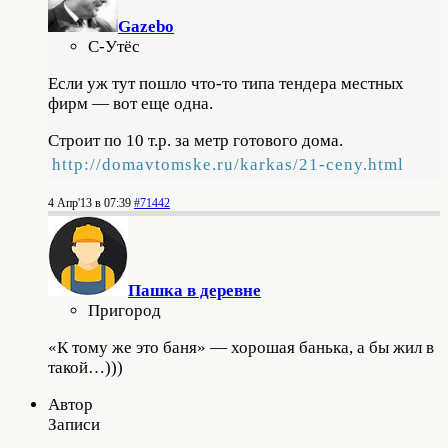
Gazebo
С-Утёс
Если уж тут пошло что-то типа тендера местных
фирм — вот еще одна.
Строит по 10 т.р. за метр готового дома.
http://domavtomske.ru/karkas/21-ceny.html
4 Апр'13 в 07:39
#71442
Пашка в деревне
Пригород
«К тому же это баня» — хорошая банька, а бы жил в
такой…)))
Автор
Записи