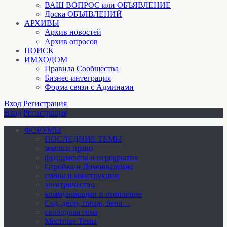
ВАШ ВОПРОС или ОБЪЯВЛЕНИЕ
Доска ОБЪЯВЛЕНИЙ
АРХИВЫ
Архив новостей
Архив опросов
ПОИСК
ИМХОДОМ
Правила Сообщества
Бизнес-интеграция
Форма связи с Админами
Вход
Регистрация
Вход
Регистрация
ФОРУМЫ
ПОСЛЕДНИЕ ТЕМЫ
земля и право
фундаменты и перекрытия
Стройка и Домовладение
стены и конструкции
электричество
коммуникации и отопление
Cад, двор, гараж, баня…
свободная тема
Местные Темы