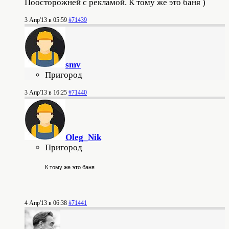
Поосторожней с рекламой. К тому же это баня )
3 Апр'13 в 05:59
#71439
smv
Пригород
3 Апр'13 в 16:25
#71440
Oleg_Nik
Пригород
К тому же это баня
4 Апр'13 в 06:38
#71441