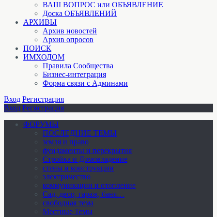
ВАШ ВОПРОС или ОБЪЯВЛЕНИЕ
Доска ОБЪЯВЛЕНИЙ
АРХИВЫ
Архив новостей
Архив опросов
ПОИСК
ИМХОДОМ
Правила Сообщества
Бизнес-интеграция
Форма связи с Админами
Вход
Регистрация
Вход
Регистрация
ФОРУМЫ
ПОСЛЕДНИЕ ТЕМЫ
земля и право
фундаменты и перекрытия
Стройка и Домовладение
стены и конструкции
электричество
коммуникации и отопление
Cад, двор, гараж, баня…
свободная тема
Местные Темы