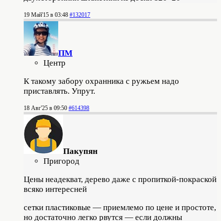
19 Май'15 в 03:48
#132017
ПМ
Центр
К такому забору охранника с ружьем надо
приставлять. Упрут.
18 Авг'25 в 09:50
#614398
Пакупян
Пригород
Цены неадекват, дерево даже с пропиткой-покраской
всяко интересней
сетки пластиковые — приемлемо по цене и простоте,
но достаточно легко рвутся — если должны