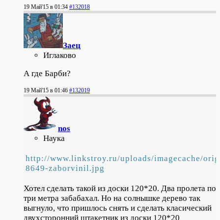
19 Май'15 в 01:34
#132018
Заец
Иглаково
А где Барби?
19 Май'15 в 01:46
#132019
nos
Наука
http://www.linkstroy.ru/uploads/imagecache/orig
8649-zaborvinil.jpg
Хотел сделать такой из доски 120*20. Два пролета по
три метра забабахал. Но на солнышке дерево так
выгнуло, что пришлось снять и сделать класический
двухсторонний штакетник из доски 120*20