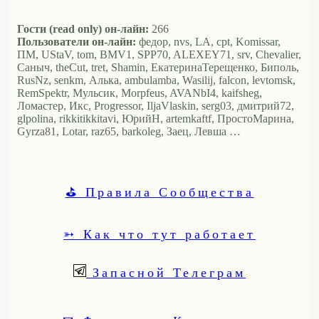
Гости (read only) он-лайн:
266
Пользователи он-лайн:
федор, nvs, LA, cpt, Komissar,
ПМ, UStaV, tom, BMV1, SPP70, ALEXEY71, srv, Chevalier,
Саныч, theCut, tret, Shamin, ЕкатеринаТерещенко, Биполь,
RusNz, senkm, Алька, ambulamba, Wasilij, falcon, levtomsk,
RemSpektr, Мульсик, Morpfeus, AVANbI4, kaifsheg,
Ломастер, Икс, Progressor, IljaVlaskin, serg03, дмитрий72,
glpolina, rikkitikkitavi, ЮрийН, artemkaftf, ПростоМарина,
Gyrza81, Lotar, raz65, barkoleg, Заец, Левша …
⛳ Правила Сообщества
➳ Как что тут работает
Запасной Телеграм