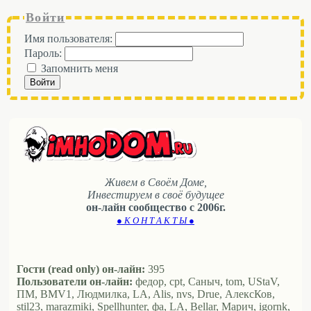
Войти
Имя пользователя:
Пароль:
Запомнить меня
Войти
Живем в Своём Доме,
Инвестируем в своё будущее
он-лайн сообщество с 2006г.
● К О Н Т А К Т Ы ●
Гости (read only) он-лайн:
395
Пользователи он-лайн:
федор, cpt, Саныч, tom, UStaV,
ПМ, BMV1, Людмилка, LA, Alis, nvs, Drue, АлексКов,
stil23, marazmiki, Spellhunter, фа, LA, Bellar, Марич, igornk,