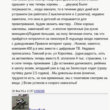
однушки- у нас теперь хоромы…
…двушка) Были
погрешности.., когда заехали, то в течении двух дней всё
устранили (не работало 2 выключателя и 1 розетка), недавно
заметили, что окно в детской не открывается для
проветривания, будем звонить мастеру…Обои хорошо
наклеины, замечаний нет…и вполне приличные (на кухне
моющиеся)Лоджия большая, на полу бетонная плита, так что
прийдётся потратится на линолеум.В подъезде везде лампочки
с доводчиками.Провели интернет сразу…Нэоком, кажется,
компания-400 р.в мес.вместе с цифровым ТВ. Недавно
прописались Томский р-он, ул Королёва…(одна радость, хоть
за автомобиль теперь вместо 8, оплатили 4 тыс. страховки, т.к
в селе теперь проживаем
).До остановки далековато, ребёнка
в школу возим, младший уже в сад на Залесскую ходит (сразу
путёвку дали 2,5 годика)…Мы довольны всем (конечно,
трудности есть, но они временные, мы с позитивом смотрим на
вещи..) Всем успехов и скорого новоселья!
26 Фев'16 в 11:07
#106508