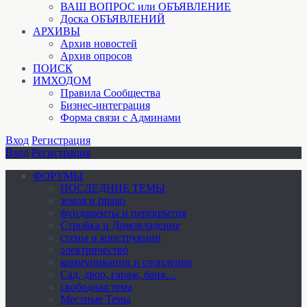
ВАШ ВОПРОС или ОБЪЯВЛЕНИЕ
Доска ОБЪЯВЛЕНИЙ
АРХИВЫ
Архив новостей
Архив опросов
ПОИСК
ИМХОДОМ
Правила Сообщества
Бизнес-интеграция
Форма связи с Админами
Вход
Регистрация
Вход
Регистрация
ФОРУМЫ
ПОСЛЕДНИЕ ТЕМЫ
земля и право
фундаменты и перекрытия
Стройка и Домовладение
стены и конструкции
электричество
коммуникации и отопление
Cад, двор, гараж, баня…
свободная тема
Местные Темы