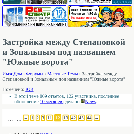
Застройка между Cтепановкой
и Зональным под названием
"Южные ворота"
ИмхоДом
›
Форумы
›
Местные Темы
›
Застройка между
Cтепановкой и Зональным под названием "Южные ворота"
Помечено:
ЮВ
В этой теме 869 ответов, 122 участника, последнее
обновление
10 месяцев
сделано
News
.
←
1
2
3
11
12
13
42
43
44
→
…
…