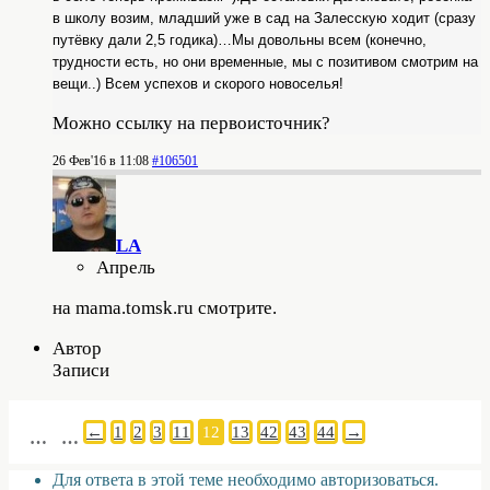
в школу возим, младший уже в сад на Залесскую ходит (сразу
путёвку дали 2,5 годика)…Мы довольны всем (конечно,
трудности есть, но они временные, мы с позитивом смотрим на
вещи..) Всем успехов и скорого новоселья!
Можно ссылку на первоисточник?
26 Фев'16 в 11:08
#106501
LA
Апрель
на mama.tomsk.ru смотрите.
Автор
Записи
←
1
2
3
11
12
13
42
43
44
→
…
…
Для ответа в этой теме необходимо авторизоваться.