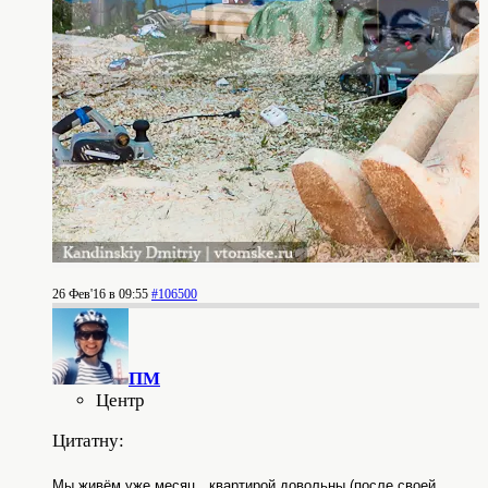
26 Фев'16 в 09:55
#106500
ПМ
Центр
Цитатну:
Мы живём уже месяц…квартирой довольны (после своей