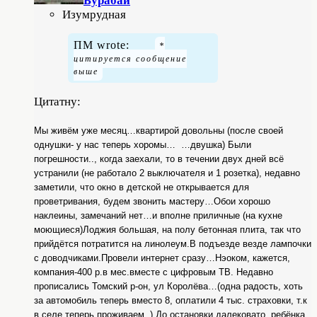
Бурабай
Изумрудная
ПМ wrote:
Цитатну:
Мы живём уже месяц…квартирой довольны (после своей
однушки- у нас теперь хоромы…
…двушка) Были
погрешности.., когда заехали, то в течении двух дней всё
устранили (не работало 2 выключателя и 1 розетка), недавно
заметили, что окно в детской не открывается для
проветривания, будем звонить мастеру…Обои хорошо
наклеины, замечаний нет…и вполне приличные (на кухне
моющиеся)Лоджия большая, на полу бетонная плита, так что
прийдётся потратится на линолеум.В подъезде везде лампочки
с доводчиками.Провели интернет сразу…Нэоком, кажется,
компания-400 р.в мес.вместе с цифровым ТВ. Недавно
прописались Томский р-он, ул Королёва…(одна радость, хоть
за автомобиль теперь вместо 8, оплатили 4 тыс. страховки, т.к
в селе теперь проживаем
).До остановки далековато, ребёнка