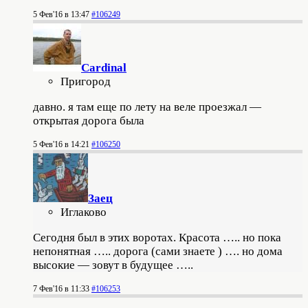
5 Фев'16 в 13:47
#106249
Cardinal
Пригород
давно. я там еще по лету на веле проезжал —
открытая дорога была
5 Фев'16 в 14:21
#106250
Заец
Иглаково
Сегодня был в этих воротах. Красота ….. но пока
непонятная ….. дорога (сами знаете ) …. но дома
высокие — зовут в будущее …..
7 Фев'16 в 11:33
#106253