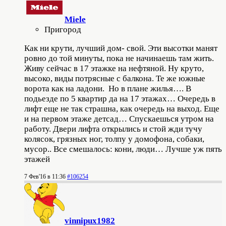
Miele
Пригород
Как ни крути, лучший дом- свой. Эти высотки манят
ровно до той минуты, пока не начинаешь там жить.
Живу сейчас в 17 этажке на нефтяной. Ну круто,
высоко, виды потрясные с балкона. Те же южные
ворота как на ладони. Но в плане жилья…. В
подьезде по 5 квартир да на 17 этажах… Очередь в
лифт еще не так страшна, как очередь на выход. Еще
и на первом этаже детсад… Спускаешься утром на
работу. Двери лифта открылись и стой жди тучу
колясок, грязных ног, толпу у домофона, собаки,
мусор.. Все смешалось: кони, люди… Лучше уж пять
этажей
7 Фев'16 в 11:36
#106254
vinnipux1982