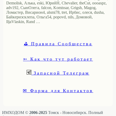
Demolisk, Алька, eski, ЮрийН, Chevalier, theCut, oooaspz,
adv192, СынОлега, falcon, Komissar, Grigsh, Magog,
Ломастер, Висариoн4, alsmi78, tret, Ирбис, олеся, dusha,
Байкеризсклепа, Ольга54, popovd, nils, Домовой,
IljaVlaskin, Rand …
⛳ Правила Сообщества
➳ Как что тут работает
Запасной Телеграм
✉ Форма для Контактов
ИМХОДОМ ©
2006-2025
Томск - Новосибирск. Полный