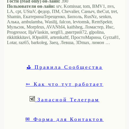
Гости (read only) он-лайн:
390
Пользователи он-лайн:
srv, Komissar, tom, BMV1, nvs,
LA, cpt, UStaV, федор, ПМ, Chevalier, Саныч, theCut, tret,
Shamin, ЕкатеринаТерещенко, Биполь, RusNz, senkm,
Алька, ambulamba, Wasilij, falcon, levtomsk, RemSpektr,
Мульсик, Morpfeus, AVANbI4, kaifsheg, Ломастер, Икс,
Progressor, IljaVlaskin, serg03, дмитрий72, glpolina,
rikkitikkitavi, ЮрийН, artemkaftf, ПростоМарина, Gyrza81,
Lotar, raz65, barkoleg, Заец, Левша, 3Dmax, лимон …
⛳ Правила Сообщества
➳ Как что тут работает
Запасной Телеграм
✉ Форма для Контактов