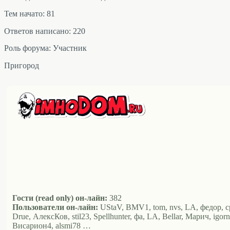
Тем начато: 81
Ответов написано: 220
Роль форума: Участник
Пригород
Гости (read only) он-лайн:
382
Пользователи он-лайн:
UStaV, BMV1, tom, nvs, LA, федор, cpt
Drue, АлексКов, stil23, Spellhunter, фа, LA, Bellar, Марич, ig
Висариoн4, alsmi78 …