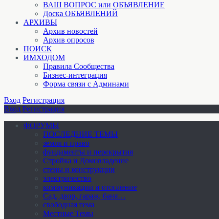
ВАШ ВОПРОС или ОБЪЯВЛЕНИЕ
Доска ОБЪЯВЛЕНИЙ
АРХИВЫ
Архив новостей
Архив опросов
ПОИСК
ИМХОДОМ
Правила Сообщества
Бизнес-интеграция
Форма связи с Админами
Вход
Регистрация
Вход
Регистрация
ФОРУМЫ
ПОСЛЕДНИЕ ТЕМЫ
земля и право
фундаменты и перекрытия
Стройка и Домовладение
стены и конструкции
электричество
коммуникации и отопление
Cад, двор, гараж, баня…
свободная тема
Местные Темы