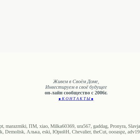
Живем в Своём Доме,
Инвестируем в своё будущее
он-лайн сообщество с 2006г.
● К О Н Т А К Т Ы ●
, marazmiki, ПМ, xiao, Milka60369, ura567, gaddag, Pronyra, Slavj
ornk, Demolisk, Алька, eski, ЮрийН, Chevalier, theCut, oooaspz, adv