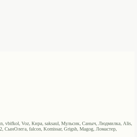
an, vbifkol, Voz, Кира, saksaul, Мульсик, Саныч, Людмилка, Alis,
192, СынОлега, falcon, Komissar, Grigsh, Magog, Ломастер,