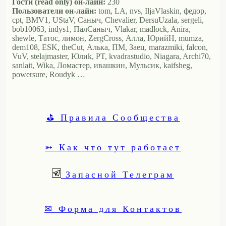
Гости (read only) он-лайн:
230
Пользователи он-лайн:
tom, LA, nvs, IljaVlaskin, федор,
cpt, BMV1, UStaV, Саныч, Chevalier, DersuUzala, sergeli,
bob10063, indys1, ПалСаныч, Vlakar, madlock, Anira,
shewle, Татос, лимон, ZergCross, Алла, ЮрийН, mumza,
dem108, ESK, theCut, Алька, ПМ, Заец, marazmiki, falcon,
VuV, stelajmaster, Юлиk, PT, kvadrastudio, Niagara, Archi70,
sanlait, Wika, Ломастер, ивашкин, Мульсик, kaifsheg,
powersure, Roudyk …
⛳ Правила Сообщества
➳ Как что тут работает
Запасной Телеграм
✉ Форма для Контактов