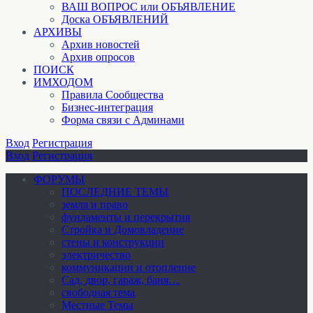
ВАШ ВОПРОС или ОБЪЯВЛЕНИЕ
Доска ОБЪЯВЛЕНИЙ
АРХИВЫ
Архив новостей
Архив опросов
ПОИСК
ИМХОДОМ
Правила Сообщества
Бизнес-интеграция
Форма связи с Админами
Вход
Регистрация
Вход
Регистрация
ФОРУМЫ
ПОСЛЕДНИЕ ТЕМЫ
земля и право
фундаменты и перекрытия
Стройка и Домовладение
стены и конструкции
электричество
коммуникации и отопление
Cад, двор, гараж, баня…
свободная тема
Местные Темы