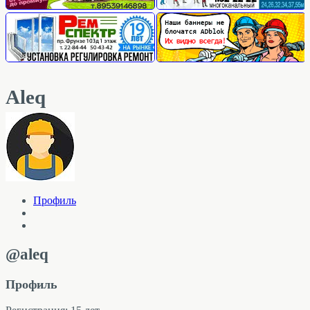
Aleq
Профиль
@aleq
Профиль