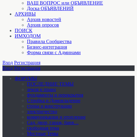
ВАШ ВОПРОС или ОБЪЯВЛЕНИЕ
Доска ОБЪЯВЛЕНИЙ
АРХИВЫ
Архив новостей
Архив опросов
ПОИСК
ИМХОДОМ
Правила Сообщества
Бизнес-интеграция
Форма связи с Админами
Вход
Регистрация
Вход
Регистрация
ФОРУМЫ
ПОСЛЕДНИЕ ТЕМЫ
земля и право
фундаменты и перекрытия
Стройка и Домовладение
стены и конструкции
электричество
коммуникации и отопление
Cад, двор, гараж, баня…
свободная тема
Местные Темы