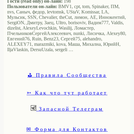
Гости (read only) он-лайн:
198
Пользователи он-лайн:
BMV1, cpt, tom, Spinaker, ПМ,
nvs, Саныч, федор, levtomsk, UStaV, Komissar, LA,
Мульсик, SSN, Chevalier, theCut, лимон, АЕ, Иннокентий,
SergiON, Дмитру, Заец, Ultro, borisoviv, Вадим777, Valdis,
dizelist, AlexeyLevochkin, Wasilij, Ломастер,
ПчельниковСергейАлексеевич, nunki, Лисичка, Alexey80,
Евгений76, Ruin, Benz23, Сергей75, alehandro,
ALEXEY71, marazmiki, kova, Маша, Михална, ЮрийН,
IljaVlaskin, DersuUzala, sergeli …
⛳ Правила Сообщества
➳ Как что тут работает
Запасной Телеграм
✉ Форма для Контактов