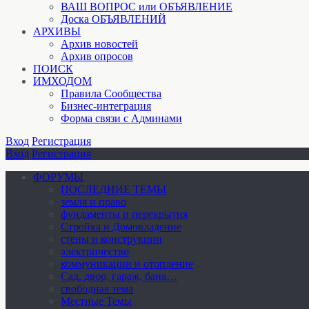
ВАШ ВОПРОС или ОБЪЯВЛЕНИЕ
Доска ОБЪЯВЛЕНИЙ
АРХИВЫ
Архив новостей
Архив опросов
ПОИСК
ИМХОДОМ
Правила Сообщества
Бизнес-интеграция
Форма связи с Админами
Вход
Регистрация
Вход
Регистрация
ФОРУМЫ
ПОСЛЕДНИЕ ТЕМЫ
земля и право
фундаменты и перекрытия
Стройка и Домовладение
стены и конструкции
электричество
коммуникации и отопление
Cад, двор, гараж, баня…
свободная тема
Местные Темы