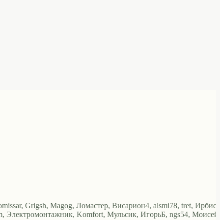
missar, Grigsh, Magog, Ломастер, Висариoн4, alsmi78, tret, Ирбис,
ilcom, Электромонтажник, Komfort, Мульсик, ИгорьБ, ngs54, Моисей