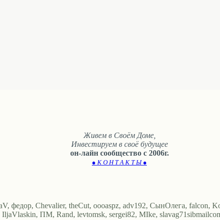
Живем в Своём Доме,
Инвестируем в своё будущее
он-лайн сообщество с 2006г.
● К О Н Т А К Т Ы ●
, федор, Chevalier, theCut, oooaspz, adv192, СынОлега, falcon, Ko
, IljaVlaskin, ПМ, Rand, levtomsk, sergei82, MIke, slavag71sibma