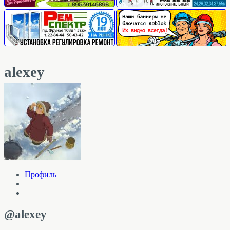
alexey
Профиль
@alexey