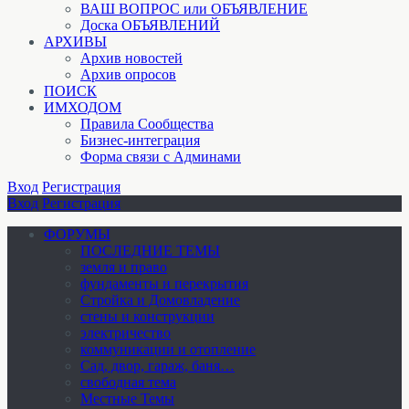
ВАШ ВОПРОС или ОБЪЯВЛЕНИЕ
Доска ОБЪЯВЛЕНИЙ
АРХИВЫ
Архив новостей
Архив опросов
ПОИСК
ИМХОДОМ
Правила Сообщества
Бизнес-интеграция
Форма связи с Админами
Вход
Регистрация
Вход
Регистрация
ФОРУМЫ
ПОСЛЕДНИЕ ТЕМЫ
земля и право
фундаменты и перекрытия
Стройка и Домовладение
стены и конструкции
электричество
коммуникации и отопление
Cад, двор, гараж, баня…
свободная тема
Местные Темы