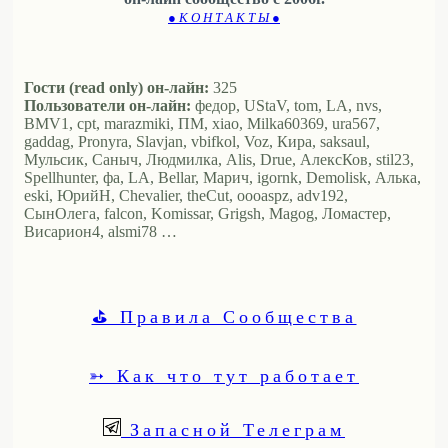
● К О Н Т А К Т Ы ●
Гости (read only) он-лайн:
325
Пользователи он-лайн:
федор, UStaV, tom, LA, nvs,
BMV1, cpt, marazmiki, ПМ, xiao, Milka60369, ura567,
gaddag, Pronyra, Slavjan, vbifkol, Voz, Кира, saksaul,
Мульсик, Саныч, Людмилка, Alis, Drue, АлексКов, stil23,
Spellhunter, фа, LA, Bellar, Марич, igornk, Demolisk, Алька,
eski, ЮрийН, Chevalier, theCut, oooaspz, adv192,
СынОлега, falcon, Komissar, Grigsh, Magog, Ломастер,
Висариoн4, alsmi78 …
⛳ Правила Сообщества
➳ Как что тут работает
Запасной Телеграм