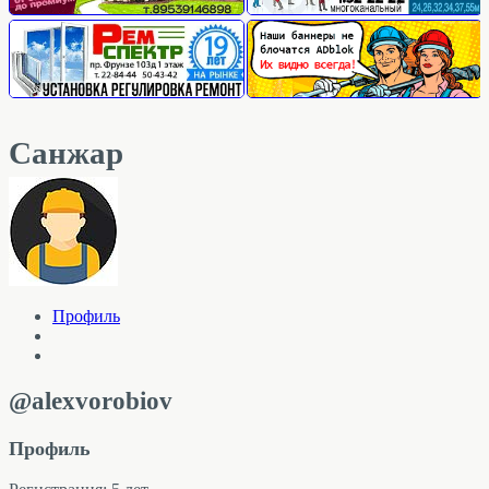
Санжар
Профиль
@alexvorobiov
Профиль