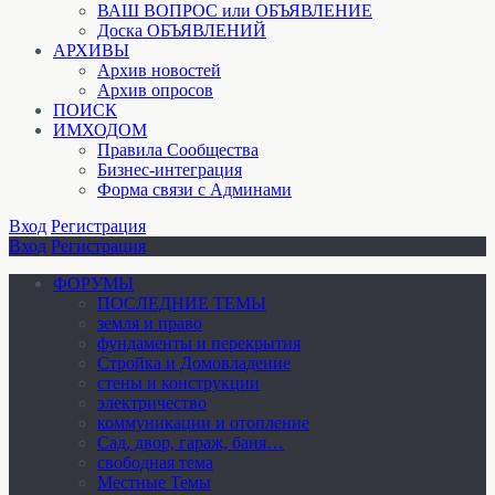
ВАШ ВОПРОС или ОБЪЯВЛЕНИЕ
Доска ОБЪЯВЛЕНИЙ
АРХИВЫ
Архив новостей
Архив опросов
ПОИСК
ИМХОДОМ
Правила Сообщества
Бизнес-интеграция
Форма связи с Админами
Вход
Регистрация
Вход
Регистрация
ФОРУМЫ
ПОСЛЕДНИЕ ТЕМЫ
земля и право
фундаменты и перекрытия
Стройка и Домовладение
стены и конструкции
электричество
коммуникации и отопление
Cад, двор, гараж, баня…
свободная тема
Местные Темы