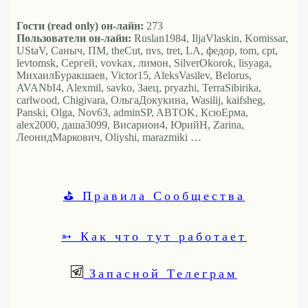
Гости (read only) он-лайн:
273
Пользователи он-лайн:
Ruslan1984, IljaVlaskin, Komissar,
UStaV, Саныч, ПМ, theCut, nvs, tret, LA, федор, tom, cpt,
levtomsk, Сергей, vovkax, лимон, SilverOkorok, lisyaga,
МихаилБуракшаев, Victor15, AleksVasilev, Belorus,
AVANbI4, Alexmil, savko, Заец, pryazhi, TerraSibirika,
carlwood, Chigivara, ОльгаДокукина, Wasilij, kaifsheg,
Panski, Olga, Nov63, adminSP, ABTOK, КсюЕрма,
alex2000, даша3099, Висариoн4, ЮрийН, Zarina,
ЛеонидМаркович, Oliyshi, marazmiki …
⛳ Правила Сообщества
➳ Как что тут работает
Запасной Телеграм