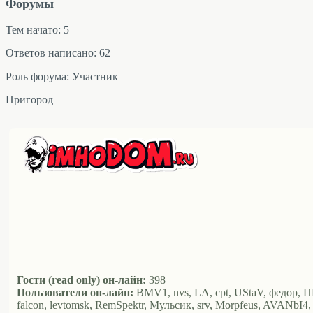
Форумы
Тем начато: 5
Ответов написано: 62
Роль форума: Участник
Пригород
Гости (read only) он-лайн:
398
Пользователи он-лайн:
BMV1, nvs, LA, cpt, UStaV, федор, ПМ
falcon, levtomsk, RemSpektr, Мульсик, srv, Morpfeus, AVANbI4, k