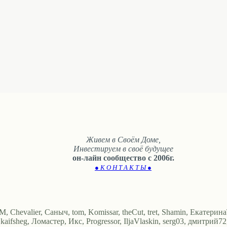
Живем в Своём Доме,
Инвестируем в своё будущее
он-лайн сообщество с 2006г.
● К О Н Т А К Т Ы ●
, Chevalier, Саныч, tom, Komissar, theCut, tret, Shamin, Екатерин
aifsheg, Ломастер, Икс, Progressor, IljaVlaskin, serg03, дмитрий72