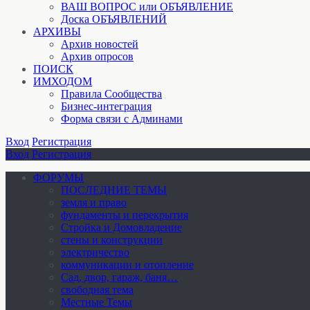
ВАШ ВОПРОС или ОБЪЯВЛЕНИЕ
Доска ОБЪЯВЛЕНИЙ
АРХИВЫ
Архив новостей
Архив опросов
ПОИСК
ИМХОДОМ
Правила Сообщества
Бизнес-интеграция
Форма связи с Админами
Вход
Регистрация
Вход
Регистрация
ФОРУМЫ
ПОСЛЕДНИЕ ТЕМЫ
земля и право
фундаменты и перекрытия
Стройка и Домовладение
стены и конструкции
электричество
коммуникации и отопление
Cад, двор, гараж, баня…
свободная тема
Местные Темы