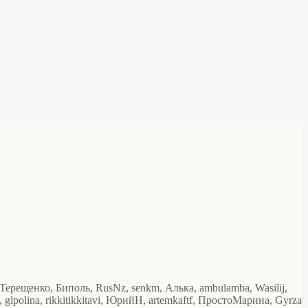
аТерещенко, Биполь, RusNz, senkm, Алька, ambulamba, Wasilij,
, glpolina, rikkitikkitavi, ЮрийН, artemkaftf, ПростоМарина, Gyrza8