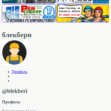
блекбери
Профиль
@blekberi
Профиль