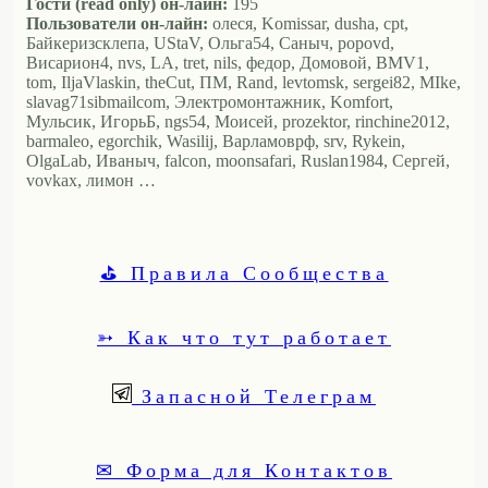
Гости (read only) он-лайн:
195
Пользователи он-лайн:
олеся, Komissar, dusha, cpt,
Байкеризсклепа, UStaV, Ольга54, Саныч, popovd,
Висариoн4, nvs, LA, tret, nils, федор, Домовой, BMV1,
tom, IljaVlaskin, theCut, ПМ, Rand, levtomsk, sergei82, MIke,
slavag71sibmailcom, Электромонтажник, Komfort,
Мульсик, ИгорьБ, ngs54, Моисей, prozektor, rinchine2012,
barmaleo, egorchik, Wasilij, Варламоврф, srv, Rykein,
OlgaLab, Иваныч, falcon, moonsafari, Ruslan1984, Сергей,
vovkax, лимон …
⛳ Правила Сообщества
➳ Как что тут работает
Запасной Телеграм
✉ Форма для Контактов