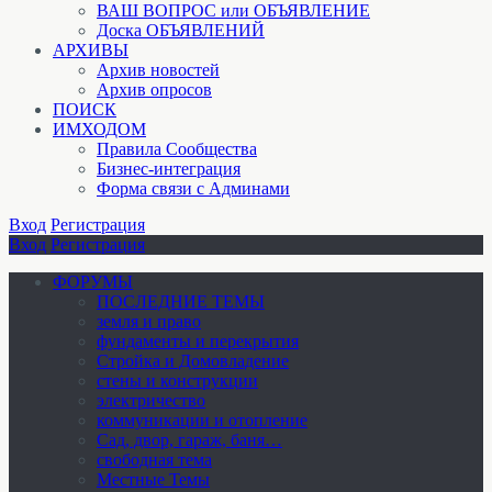
ВАШ ВОПРОС или ОБЪЯВЛЕНИЕ
Доска ОБЪЯВЛЕНИЙ
АРХИВЫ
Архив новостей
Архив опросов
ПОИСК
ИМХОДОМ
Правила Сообщества
Бизнес-интеграция
Форма связи с Админами
Вход
Регистрация
Вход
Регистрация
ФОРУМЫ
ПОСЛЕДНИЕ ТЕМЫ
земля и право
фундаменты и перекрытия
Стройка и Домовладение
стены и конструкции
электричество
коммуникации и отопление
Cад, двор, гараж, баня…
свободная тема
Местные Темы