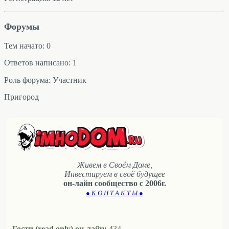
Форумы
Тем начато: 0
Ответов написано: 1
Роль форума: Участник
Пригород
Живем в Своём Доме,
Инвестируем в своё будущее
он-лайн сообщество с 2006г.
● К О Н Т А К Т Ы ●
Гости (read only) он-лайн:
434