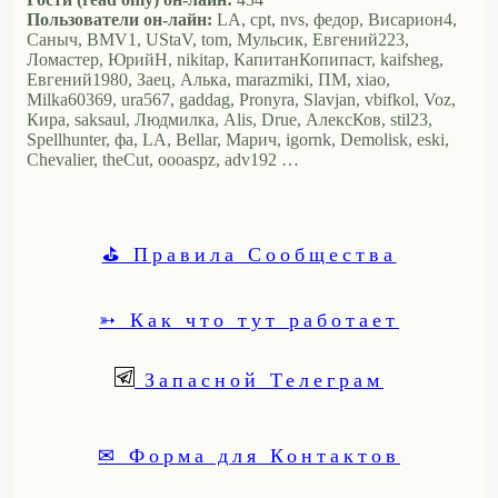
Пользователи он-лайн:
LA, cpt, nvs, федор, Висариoн4,
Саныч, BMV1, UStaV, tom, Мульсик, Евгений223,
Ломастер, ЮрийН, nikitap, КапитанКопипаст, kaifsheg,
Евгений1980, Заец, Алька, marazmiki, ПМ, xiao,
Milka60369, ura567, gaddag, Pronyra, Slavjan, vbifkol, Voz,
Кира, saksaul, Людмилка, Alis, Drue, АлексКов, stil23,
Spellhunter, фа, LA, Bellar, Марич, igornk, Demolisk, eski,
Chevalier, theCut, oooaspz, adv192 …
⛳ Правила Сообщества
➳ Как что тут работает
Запасной Телеграм
✉ Форма для Контактов