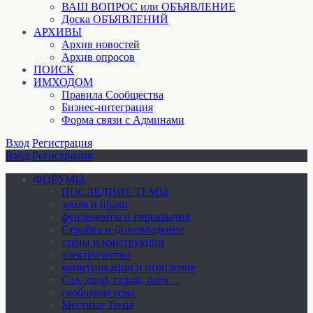
ВАШ ВОПРОС или ОБЪЯВЛЕНИЕ
Доска ОБЪЯВЛЕНИЙ
АРХИВЫ
Архив новостей
Архив опросов
ПОИСК
ИМХОДОМ
Правила Сообщества
Бизнес-интеграция
Форма связи с Админами
Вход
Регистрация
Вход
Регистрация
ФОРУМЫ
ПОСЛЕДНИЕ ТЕМЫ
земля и право
фундаменты и перекрытия
Стройка и Домовладение
стены и конструкции
электричество
коммуникации и отопление
Cад, двор, гараж, баня…
свободная тема
Местные Темы