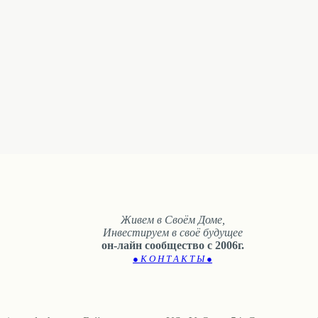
Живем в Своём Доме,
Инвестируем в своё будущее
он-лайн сообщество с 2006г.
● К О Н Т А К Т Ы ●