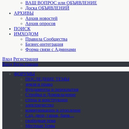
ВАШ ВОПРОС или ОБЪЯВЛЕНИЕ
Доска ОБЪЯВЛЕНИЙ
АРХИВЫ
Архив новостей
Архив опросов
ПОИСК
ИМХОДОМ
Правила Сообщества
Бизнес-интеграция
Форма связи с Админами
Вход
Регистрация
Вход
Регистрация
ФОРУМЫ
ПОСЛЕДНИЕ ТЕМЫ
земля и право
фундаменты и перекрытия
Стройка и Домовладение
стены и конструкции
электричество
коммуникации и отопление
Cад, двор, гараж, баня…
свободная тема
Местные Темы