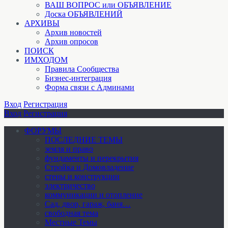
ВАШ ВОПРОС или ОБЪЯВЛЕНИЕ
Доска ОБЪЯВЛЕНИЙ
АРХИВЫ
Архив новостей
Архив опросов
ПОИСК
ИМХОДОМ
Правила Сообщества
Бизнес-интеграция
Форма связи с Админами
Вход
Регистрация
Вход
Регистрация
ФОРУМЫ
ПОСЛЕДНИЕ ТЕМЫ
земля и право
фундаменты и перекрытия
Стройка и Домовладение
стены и конструкции
электричество
коммуникации и отопление
Cад, двор, гараж, баня…
свободная тема
Местные Темы