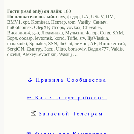
Гости (read only) он-лайн:
180
Пользователи он-лайн:
nvs, федор, LA, UStaV, ПМ,
BMV1, cpt, Komissar, Нектар, tom, Vasiliy, Саныч,
hut666tomsk, OlegXP, Игорь, vovkax, Chevalier,
Висариoн4, gsb, Людмилка, Мульсик, Флюр, Сеня, SAM,
Боря, oooasp, levtomsk, korrd, Trifle, srv, IljaVlaskin,
marazmiki, Spinaker, SSN, theCut, лимон, АЕ, Иннокентий,
SergiON, Дмитру, Заец, Ultro, borisoviv, Вадим777, Valdis,
dizelist, AlexeyLevochkin, Wasilij …
⛳ Правила Сообщества
➳ Как что тут работает
Запасной Телеграм
✉ Форма для Контактов