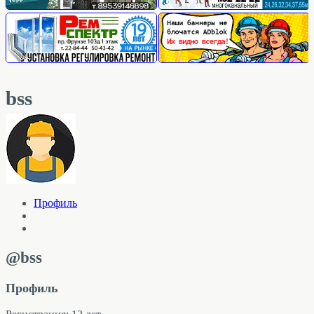
bss
Профиль
@bss
Профиль