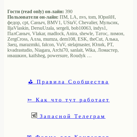
Гости (read only) он-лайн:
390
Пользователи он-лайн:
ПМ, LA, nvs, tom, ЮрийН,
федор, cpt, Саныч, BMV1, UStaV, Chevalier, Мульсик,
IljaVlaskin, DersuUzala, sergeli, bob10063, indys1,
ПалСаныч, Vlakar, madlock, Anira, shewle, Татос, лимон,
ZergCross, Алла, mumza, dem108, ESK, theCut, Алька,
Заец, marazmiki, falcon, VuV, stelajmaster, Юлиk, PT,
kvadrastudio, Niagara, Archi70, sanlait, Wika, Ломастер,
ивашкин, kaifsheg, powersure, Roudyk …
⛳ Правила Сообщества
➳ Как что тут работает
Запасной Телеграм
✉ Форма для Контактов