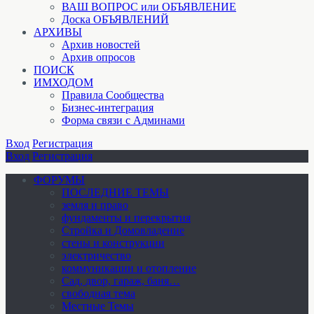
ВАШ ВОПРОС или ОБЪЯВЛЕНИЕ
Доска ОБЪЯВЛЕНИЙ
АРХИВЫ
Архив новостей
Архив опросов
ПОИСК
ИМХОДОМ
Правила Сообщества
Бизнес-интеграция
Форма связи с Админами
Вход
Регистрация
Вход
Регистрация
ФОРУМЫ
ПОСЛЕДНИЕ ТЕМЫ
земля и право
фундаменты и перекрытия
Стройка и Домовладение
стены и конструкции
электричество
коммуникации и отопление
Cад, двор, гараж, баня…
свободная тема
Местные Темы